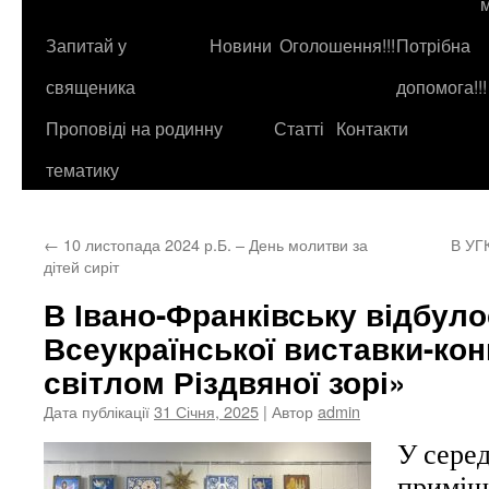
до
контенту
Запитай у
Новини
Оголошення!!!
Потрібна
священика
допомога!!!
Проповіді на родинну
Статті
Контакти
тематику
←
10 листопада 2024 р.Б. – День молитви за
В УГ
дітей сиріт
В Івано-Франківську відбуло
Всеукраїнської виставки-кон
світлом Різдвяної зорі»
Дата публікації
31 Січня, 2025
| Автор
admin
У серед
приміщ