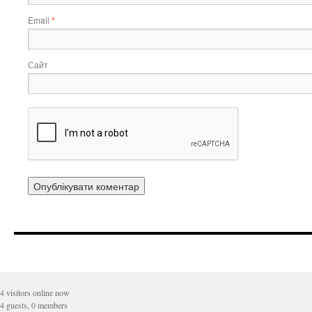
Email
*
Сайт
4 visitors online now
4 guests, 0 members