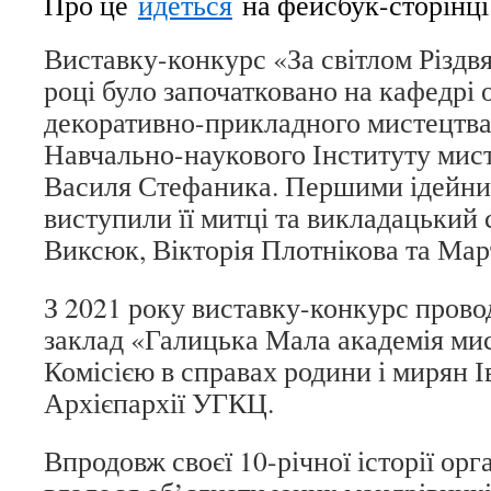
Про це
йдеться
на фейсбук-сторінці
Виставку-конкурс «За світлом Різдвя
році було започатковано на кафедрі 
декоративно-прикладного мистецтва 
Навчально-наукового Інституту мис
Василя Стефаника. Першими ідейн
виступили її митці та викладацький 
Виксюк, Вікторія Плотнікова та Мар
З 2021 року виставку-конкурс пров
заклад «Галицька Мала академія мис
Комісією в справах родини і мирян 
Архієпархії УГКЦ.
Впродовж своєї 10-річної історії орг