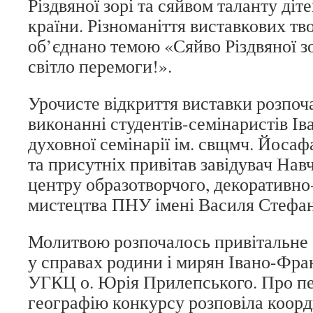
Різдвяної зорі та сяйвом таланту дітей
країни. Різноманіття виставкових тв
об’єднано темою «Сяйво Різдвяної з
світло перемоги!».
Урочисте відкриття виставки розпоча
виконанні студентів-семінаристів І
духовної семінарії ім. свщмч. Йосаф
та присутніх привітав завідувач На
центру образотворчого, декоративн
мистецтва ПНУ імені Василя Стефан
Молитвою розпочалось привітальне с
у справах родини і мирян Івано-Фран
УГКЦ о. Юрія Прилепського. Про пер
географію конкурсу розповіла коорд