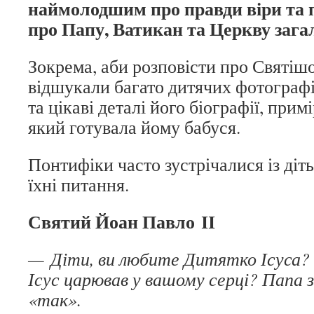
наймолодшим про правди віри та п
про Папу, Ватикан та Церкву зага
Зокрема, аби розповісти про Святіш
відшукали багато дитячих фотогра
та цікаві деталі його біографії, прим
який готувала йому бабуся.
Понтифіки часто зустрічалися із діт
їхні питання.
Святий Йоан Павло ІІ
— Діти, ви любите Дитятко Ісуса? 
Ісус царював у вашому серці? Папа 
«так».