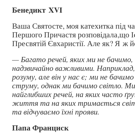
Бенедикт XVI
Ваша Святосте, моя катехитка під ч
Першого Причастя розповідала,що І
Пресвятій Євхаристії. Але як? Я ж й
— Багато речей, яких ми не бачимо, 
надзвичайно важливими. Наприклад,
розуму, але він у нас є; ми не бачим
струму, однак ми бачимо світло. Ми
найглибших речей, на яких часто ґр
життя та на яких тримається світ
та відчуваємо їхні прояви.
Папа Франциск