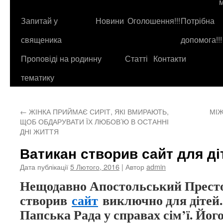
до
контенту
Запитай у
Новини
Оголошення!!!
Потрібна
священика
допомога!!!
Проповіді на родинну
Статті
Контакти
тематику
←
ЖІНКА ПРИЙМАЄ СИРІТ, ЯКІ ВМИРАЮТЬ,
МІЖ
ЩОБ ОБДАРУВАТИ ЇХ ЛЮБОВ’Ю В ОСТАННІ
ДНІ ЖИТТЯ
Ватикан створив сайт для ді
Дата публікації
5 Лютого, 2016
| Автор
admin
Нещодавно Апостольський Прест
створив
сайт
виключно для дітей.
Папська Рада у справах сім’ї. Йог