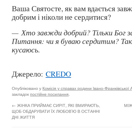
Ваша Святосте, як вам вдається зав
добрим і ніколи не сердитися?
— Хто завжди добрий? Тільки Бог 
Питання: чи я буваю сердитим? Так,
кусаюсь.
Джерело:
CREDO
Опубліковано у
Комісія у справах родини Івано-Франківської 
закладок
постійне посилання
.
←
ЖІНКА ПРИЙМАЄ СИРІТ, ЯКІ ВМИРАЮТЬ,
МІЖ
ЩОБ ОБДАРУВАТИ ЇХ ЛЮБОВ’Ю В ОСТАННІ
ДНІ ЖИТТЯ