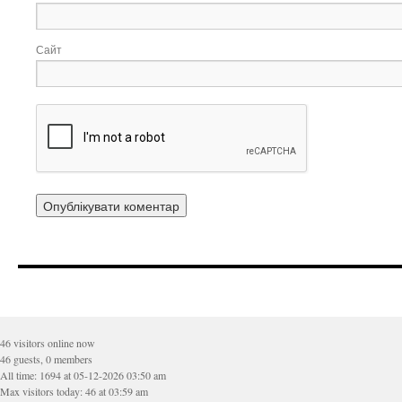
Сайт
46 visitors online now
46 guests, 0 members
All time: 1694 at 05-12-2026 03:50 am
Max visitors today: 46 at 03:59 am