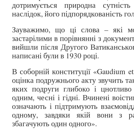
дотримується природна сутніст
наслідок, його підпорядкованість гол
Зауважимо, що ці слова – які м
застарілими в порівнянні з докумен
вийшли після Другого Ватиканськог
написані були в 1930 році.
В соборній конституції «Gaudium et
оцінка подружнього акту звучить так
яких подруги глибоко і цнотливо
одним, чесні і гідні. Вчинені воіст
означають і підтримують взаємові
одному, завдяки якій вони з р
збагачують один одного».