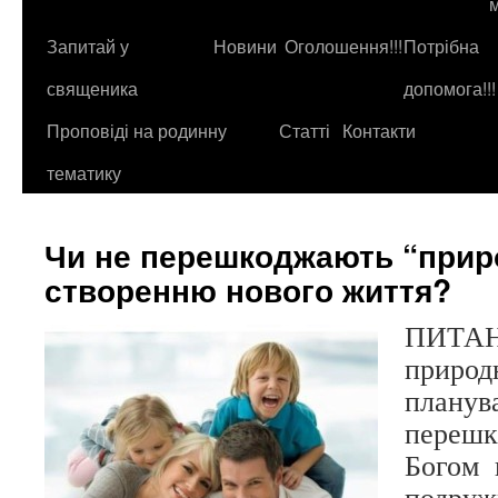
до
контенту
Запитай у
Новини
Оголошення!!!
Потрібна
священика
допомога!!!
Проповіді на родинну
Статті
Контакти
тематику
Чи не перешкоджають “прир
створенню нового життя?
ПИТАНН
при
плану
перешк
Богом 
подру