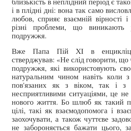
близькість в неплідний період є так
і в плідні дні: вона так само вислов
любов, сприяє взаємній вірності і
різні проблеми, що виникають 
подружжя.
Вже Папа Пій XI в енцикліці 
стверджував: «Не слід говорити, що 
подружжя, які використовують св
натуральним чином навіть коли з
пов'язаних як з віком, так і з
несприятливими ситуаціями, це не
нового життя. Бо шлюб як такий пе
цілі, такі як взаємодопомога і вза
заохочувати, а також чуттєве задо
не забороняється бажати цього, 