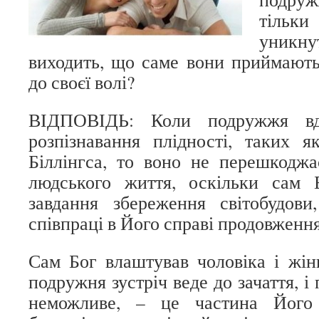
тільки
уникн
виходить, що саме вони приймають
до своєї волі?
ВІДПОВІДЬ: Коли подружжя вда
розпізнавання плідності, таких я
Біллінгса, то воно не перешкодж
людського життя, оскільки сам 
завдання збереження світобудови
співпраці в Його справі продовженн
Сам Бог влаштував чоловіка і жін
подружня зустріч веде до зачаття, і 
неможливе, – це частина Його