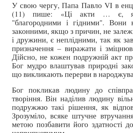
У свою чергу, Папа Павло VI в енц
(11) пише: «Ці акти … є, я
"благородними і гідними". Вони 
законними, якщо з причин, не залежн
і дружини, є неплідними, так як за
призначення – виражати і зміцню
Дійсно, не кожен подружній акт пр
Бог мудро влаштував природні зако
що викликають перерви в народжува
Бог покликав людину до співпр
творіння. Він наділив людину віль
подружжю такі рішення, як відпові
Зрозуміло, всяке штучне втручанн
метою позбавити його здатності до
неприпустимим.