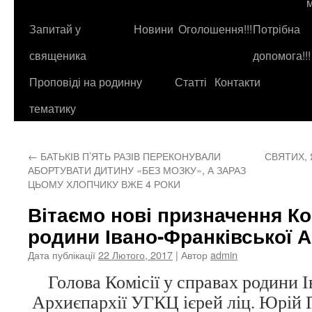
до
контенту
Запитай у
Новини
Оголошення!!!
Потрібна
священика
допомога!!!
Проповіді на родинну
Статті
Контакти
тематику
←
БАТЬКІВ П’ЯТЬ РАЗІВ ПЕРЕКОНУВАЛИ
СВЯТИХ, 
АБОРТУВАТИ ДИТИНУ «БЕЗ МОЗКУ», А ЗАРАЗ
ЦЬОМУ ХЛОПЧИКУ ВЖЕ 4 РОКИ
Вітаємо нові призначення Ко
родини Івано-Франківської А
Дата публікації
22 Лютого, 2017
| Автор
admin
Голова Комісії у справах родини 
Архиєпархії УГКЦ ієрей ліц. Юрій П