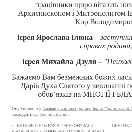
працівники щиро вітають но
Архиєпископом і Митрополитом І
Кир Володимиро
ієрея Ярослава Ілюка
–
заступник
справах родини
ієрея Михайла Дзуля
–
"Психоло
Бажаємо Вам безмежних божих ласк,
Дарів Духа Святого у виконанні 
обов’язків на МНОГІЇ І БЛ
Опубліковано у
Комісія у справах родини Івано-Франківської 
закладок
постійне посилання
.
←
БАТЬКІВ П’ЯТЬ РАЗІВ ПЕРЕКОНУВАЛИ
СВЯТИХ, 
АБОРТУВАТИ ДИТИНУ «БЕЗ МОЗКУ», А ЗАРАЗ