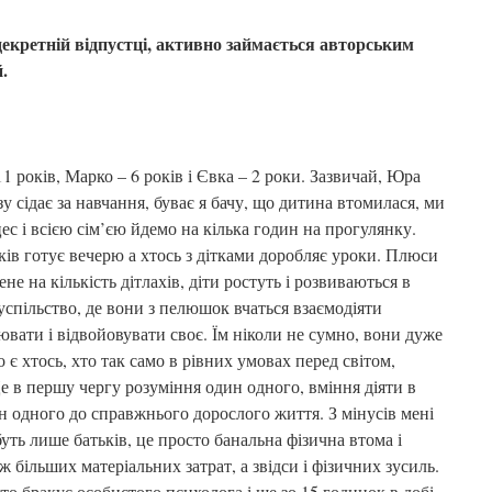
екретній відпустці, активно займається авторським
.
11 років, Марко – 6 років і Євка – 2 роки. Зазвичай, Юра
зу сідає за навчання, буває я бачу, що дитина втомилася, ми
 і всією сім’єю йдемо на кілька годин на прогулянку.
ьків готує вечерю а хтось з дітками доробляє уроки. Плюси
не на кількість дітлахів, діти ростуть і розвиваються в
суспільство, де вони з пелюшок вчаться взаємодіяти
вати і відвойовувати своє. Їм ніколи не сумно, вони дуже
 є хтось, хто так само в рівних умовах перед світом,
Це в першу чергу розуміння один одного, вміння діяти в
н одного до справжнього дорослого життя. З мінусів мені
уть лише батьків, це просто банальна фізична втома і
ж більших матеріальних затрат, а звідси і фізичних зусиль.
то бракує особистого психолога і ще зо 15 годинок в добі.