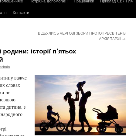
голошення!!!
Потрібна допомога!!!
Працівники
Приклад СВЯТИХ
атті
Контакти
ВІДБУЛИСЬ ЧЕРГОВІ ЗБОРИ ПРОТОПРЕСВІТЕРІВ
АРХІЄПАРХІЇ
→
 родини: історії п’ятьох
й
admin
 дитину важче
цих словах
ки не
 першою
тя дитина, з
іжнародного
трі
 Як живеться