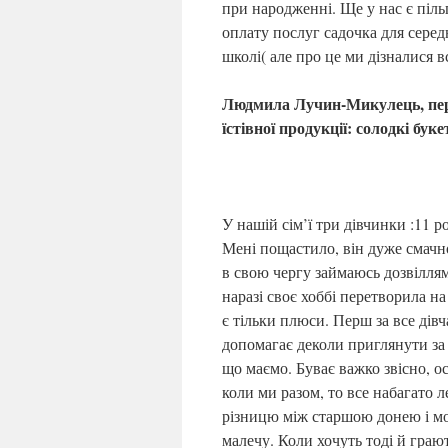
при народженні. Ще у нас є піл
оплату послуг садочка для серед
школі( але про це ми дізналися вс
Людмила Лучин-Микулець, переб
їстівної продукції: солодкі бук
У нашій сім’ї три дівчинки :11 р
Мені пощастило, він дуже смачно
в свою чергу займаюсь дозвіллям 
наразі своє хоббі перетворила на 
є тільки плюси. Перш за все дів
допомагає деколи приглянути за
що маємо. Буває важко звісно, о
коли ми разом, то все набагато 
різницю між старшою донею і мо
малечу. Коли хочуть тоді й граю