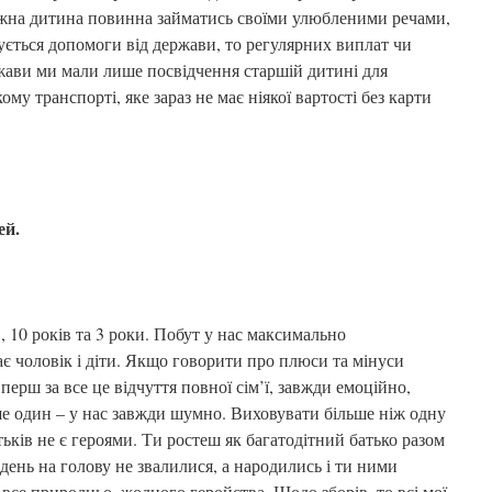
ожна дитина повинна займатись своїми улюбленими речами,
ується допомоги від держави, то регулярних виплат чи
ржави ми мали лише посвідчення старшій дитині для
му транспорті, яке зараз не має ніякої вартості без карти
ей.
в, 10 років та 3 роки. Побут у нас максимально
є чоловік і діти. Якщо говорити про плюси та мінуси
, перш за все це відчуття повної сім’ї, завжди емоційно,
ше один – у нас завжди шумно. Виховувати більше ніж одну
атьків не є героями. Ти ростеш як багатодітний батько разом
 день на голову не звалилися, а народились і ти ними
все природньо, жодного геройства. Щодо зборів, то всі мої