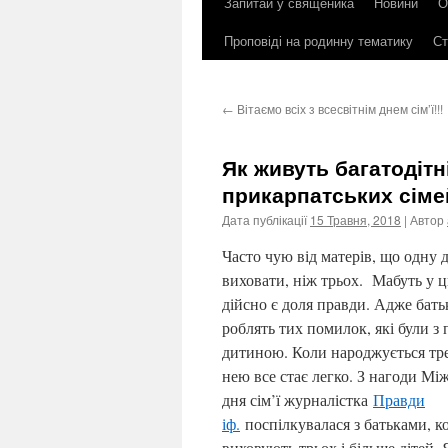
Запитай у священика
Новини
О
до
Проповіді на родинну тематику
Ст
контенту
←
Вітаємо всіх з всесвітнім днем сім’ї!!!
Як живуть багатодітні
прикарпатських сіме
Дата публікації
15 Травня, 2018
| Автор
Часто чую від матерів, що одну
виховати, ніж трьох. Мабуть у 
дійсно є доля правди. Адже бать
роблять тих помилок, які були з
дитиною. Коли народжується тре
нею все стає легко. З нагоди М
дня сім’ї журналістка
Правди
іф.
поспілкувалася з батьками, ко
виховують трьох і більше дітей.