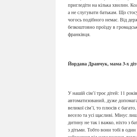
пригледіти на кілька хвилин. К
а не слугувати батькам. Що стос
чогось подібного немає. Від де
безкоштовно проїзду в громадсько
франківця.
Йордана Дранчук, мама 3-х діт
У нашій сім’ї троє дітей: 11 рокі
автоматизований, дуже допомага
великої сім’ї, то плюсів є багато
весело та усі щасливі. Мінус ли
дитину не так і важко, ніхто з б
з дітьми. Тобто вони тобі в один
займаєшся від народження, тому 