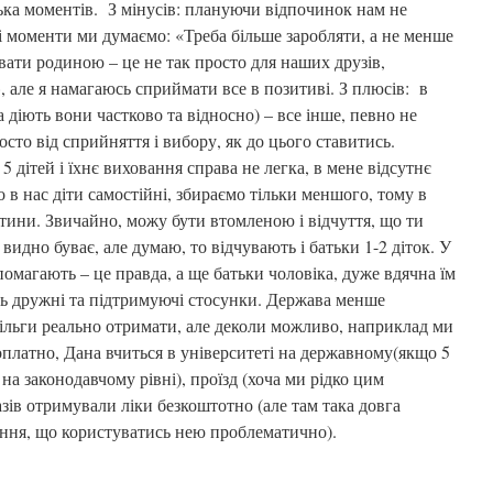
ілька моментів. З мінусів: плануючи відпочинок нам не
акі моменти ми думаємо: «Треба більше заробляти, а не менше
вати родиною – це не так просто для наших друзів,
, але я намагаюсь сприймати все в позитиві. З плюсів: в
а діють вони частково та відносно) – все інше, певно не
росто від сприйняття і вибору, як до цього ставитись.
 дітей і їхнє виховання справа не легка, в мене відсутнє
о в нас діти самостійні, збираємо тільки меншого, тому в
тини. Звичайно, можу бути втомленою і відчуття, що ти
 видно буває, але думаю, то відчувають і батьки 1-2 діток. У
омагають – це правда, а ще батьки чоловіка, дуже вдячна їм
уть дружні та підтримуючі стосунки. Держава менше
пільги реально отримати, але деколи можливо, наприклад ми
оплатно, Дана вчиться в університеті на державному(якщо 5
 на законодавчому рівні), проїзд (хоча ми рідко цим
азів отримували ліки безкоштотно (але там така довга
ання, що користуватись нею проблематично).