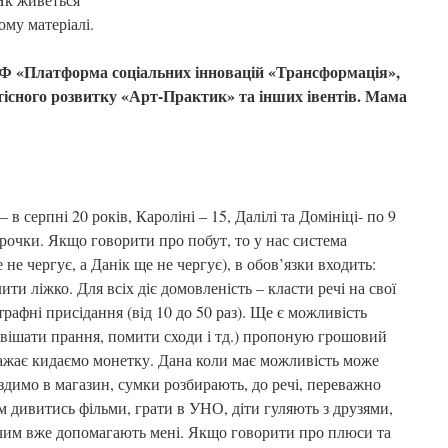
му матеріалі.
Ф «Платформа соціальних інновацій «Трансформація»,
тісного розвитку «Арт-Практик» та інших івентів. Мама
– в серпні 20 років, Кароліні – 15, Далілі та Домініці- по 9
3 рочки. Якщо говорити про побут, то у нас система
не чергує, а Данік ще не чергує), в обов’язки входить:
ити ліжко. Для всіх діє домовленість – класти речі на свої
трафні присідання (від 10 до 50 раз). Ще є можливість
вішати прання, помити сходи і тд.) пропоную грошовий
бажає кидаємо монетку. Дана коли має можливість може
здимо в магазин, сумки розбирають, до речі, переважно
м дивитись фільми, грати в УНО, діти гуляють з друзями,
 чим вже допомагають мені. Якщо говорити про плюси та