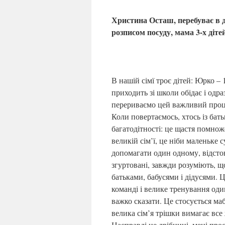
Христина Осташ, перебуває в д
розписом посуду, мама 3-х дітей
В нашій сімї троє дітей: Юрко – 
приходить зі школи обідає і одра
перериваємо цей важливий процес
Коли повертаємось, хтось із бат
багатодітності: це щастя помноже
великій сім’ї, це ніби маленьке 
допомагати один одному, відстою
згуртовані, завжди розуміють, що
батьками, бабусями і дідусями. 
команді і велике тренування оди
важко сказати. Це стосується маб
велика сім’я трішки вимагає все 
Насправді це дрібниці, мені прос