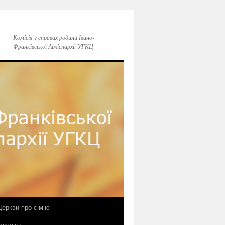
Комісія у справах родини Івано-
Франківської Архієпархії УГКЦ
еркви про сім’ю