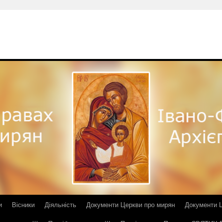
и
Вісники
Діяльність
Документи Церкви про мирян
Документи Ц