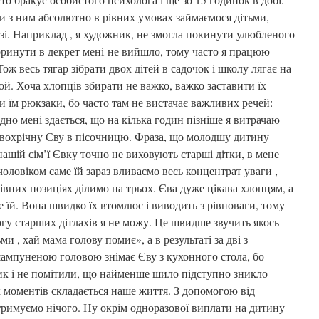
и з ним абсолютно в рівних умовах займаємося дітьми,
зі. Наприклад , я художник, не змогла покинути улюбленого
поринути в декрет мені не вийшло, тому часто я працюю
Тож весь тягар зібрати двох дітей в садочок і школу лягає на
рой. Хоча хлопців збирати не важко, важко заставити їх
и їм рюкзаки, бо часто там не вистачає важливих речей:
дно мені здається, що на кілька годин пізніше я витрачаю
двохрічну Єву в пісочницю. Фраза, що молодшу дитину
нашій сім’ї Євку точно не виховують старші дітки, в мене
чоловіком саме їй зараз вливаємо весь концентрат уваги ,
рівних позиціях ділимо на трьох. Єва дуже цікава хлопцям, а
е їй. Вона швидко їх втомлює і виводить з рівноваги, тому
гу старших дітлахів я не можу. Це швидше звучить якось
и , хай мама голову помиє», а в результаті за дві з
ампуненою головою знімає Єву з кухонного стола, бо
тик і не помітили, що найменше шило підступно зникло
их моментів складається наше життя. З допомогою від
тримуємо нічого. Ну окрім одноразової виплати на дитину