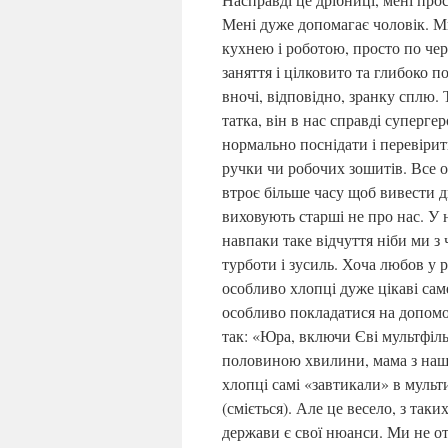
Мені дуже допомагає чоловік. М
кухнею і роботою, просто по чер
заняття і цілковито та глибоко 
вночі, відповідно, зранку сплю. 
татка, він в нас справді суперге
нормально поснідати і перевірит
ручки чи робочих зошитів. Все о
втроє більше часу щоб вивести 
виховують старші не про нас. У 
навпаки таке відчуття ніби ми з 
турботи і зусиль. Хоча любов у 
особливо хлопці дуже цікаві сам
особливо покладатися на допомо
так: «Юра, включи Єві мультфільм
половиною хвилини, мама з наш
хлопці самі «завтикали» в муль
(сміється). Але це весело, з так
держави є свої нюанси. Ми не о