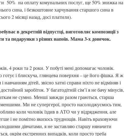
ьги 50% на оплату комунальних послуг, ще 50% знижка на
нього сина, і безкоштовне харчування старшого сина в
ього 2 місяці назад, досі платили).
уває в декретній відпустці, виготовляє композиції з
ети та подарунки з різних напоїв. Мама 3-х донечок.
оків, 4 роки та 2 роки. У побуті мені допомагає чоловік.
 готує і блискуча, глянцева поверхня – це його фішка. Я ж
і навчанням дітей, звісно хатні справи ніхто не відміняв і
достойний заробіток. У багатодітній сім’ї я не бачу мінусів,
чаткам не сумно. Менші завжди разом граються, старша
 меншими. Ми не супергерої, просто насолоджуємось тим,
собливо коли чоловік їздив в АТО чи у відрядження, але
легше і не помітно якихось труднощів. Навіть враховуючи
лодшими дівчатами, я не заставляю старшу няньчити
ться, окрім екстренних випадків, коли просто треба