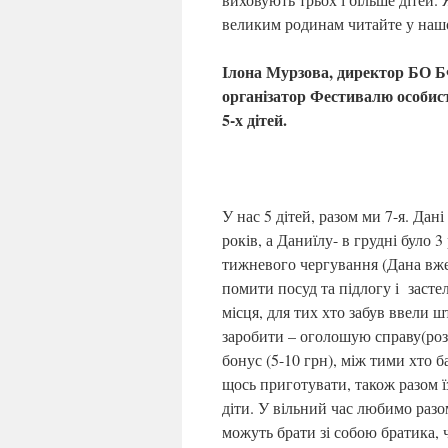
великим родинам читайте у нашо
Ілона Мурзова, директор БО Б
організатор Фестивалю особис
5-х дітей.
У нас 5 дітей, разом ми 7-я. Дані 
років, а Даниїлу- в грудні було 
тижневого чергування (Дана вже 
помити посуд та підлогу і застел
місця, для тих хто забув ввели ш
заробити – оголошую справу(роз
бонус (5-10 грн), між тими хто 
щось приготувати, також разом ї
діти. У вільний час любимо разо
можуть брати зі собою братика,