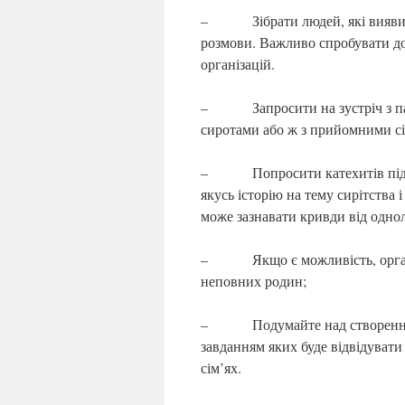
– Зібрати людей, які виявили
розмови. Важливо спробувати до
організацій.
– Запросити на зустріч з пара
сиротами або ж з прийомними сі
– Попросити катехитів під час 
якусь історію на тему сирітства 
може зазнавати кривди від однол
– Якщо є можливість, організу
неповних родин;
– Подумайте над створенням і
завданням яких буде відвідувати
сім’ях.