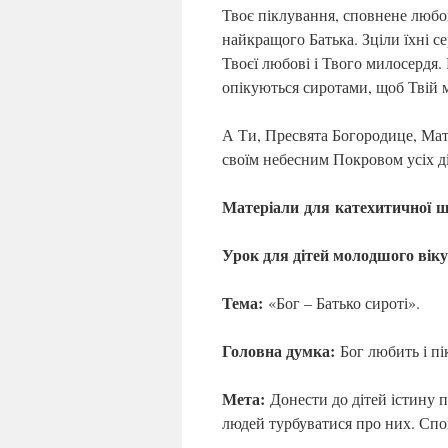
Твоє піклування, сповнене любов
найкращого Батька. Зціли їхні с
Твоєї любові і Твого милосердя. 
опікуються сиротами, щоб Твій м
А Ти, Пресвята Богородице, Мати
своїм небесним Покровом усіх ді
Матеріали для катехитичної 
Урок для дітей молодшого віку
Тема:
«Бог – Батько сироті».
Головна думка:
Бог любить і пік
Мета:
Донести до дітей істину п
людей турбуватися про них. Спон