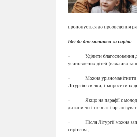
пропонується до прооведення ряд
Ідеї до дня молитви за сиріт:
– Уділити благословення для 
усиновлених дітей (важливо запит
– Можна урізноманітнити моли
Літургію свічки, і запросити їх д
– Якщо на парафії є молодіжна
дитини чи інтернат і організуват
– Після Літургії можна запро
сирітства;