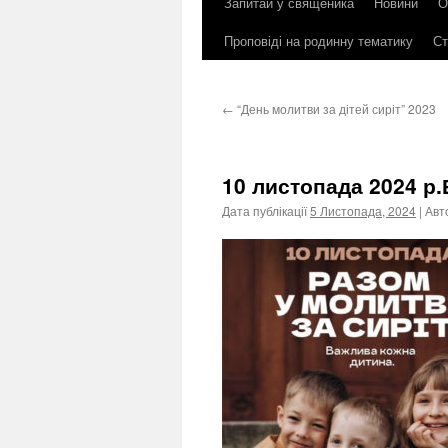
Запитай у священика
Новини
О
до
Проповіді на родинну тематику
Ст
контенту
←
“День молитви за дітей сиріт” 2023
10 листопада 2024 р.
Дата публікації
5 Листопада, 2024
| Авт