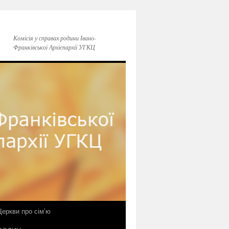
Комісія у справах родини Івано-
Франківської Архієпархії УГКЦ
еркви про сім’ю