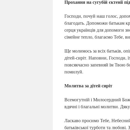
Прохання на сугубій єктенії п
Господи, почуй наш голос, допо
благодать. Допоможи батькам кра
серця українців для допомоги зн
сімейне тепло, благаємо Тебе, в
Ще молимось за всіх батьків, опі
дітей-сиріт. Наповни, Господи, 
повсякчасно запевняй їм Твою бо
помилуй.
Молитва за дітей сиріт
Всемогутній і Милосердний Боже
вдячні і благальні молитви. Дяк
Ласкаво просимо Тебе, Небесний
батьківської турботи та любові. З