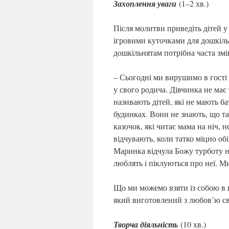
Захоплення уваги
(1–2 хв.)
Після молитви приведіть дітей у
ігровими куточками для дошкільн
дошкільнятам потрібна часта змін
– Сьогодні ми вирушимо в гості 
у свого родича. Дівчинка не має 
називають дітей, які не мають ба
будинках. Вони не знають, що та
казочок, які читає мама на ніч, 
відчувають, коли татко міцно об
Маринка відчула Божу турботу на 
люблять і піклуються про неї. Ми
Що ми можемо взяти із собою в
який виготовлений з любов’ю с
Творча діяльність
(10 хв.)