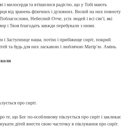
і і милосердя та втішилися радістю, що у Тобі мають
ерця від зранень фізичних і духовних. Вилий на них повноту
Поблагослови, Небесний Отче, усіх людей і всі сім’ї, які
ир і Твоя благодать завжди перебували з ними.
 і Заступнице наша, потіхо і прибіжище сиріт, покрий
тей та будь для них ласкавою і люблячою Матір’ю. Амінь.
школи
лується про сиріт.
ро те, що Бог по-особливому піклується про сиріт і закликає
укати дітей внести свою часточку в піклування про сиріт.