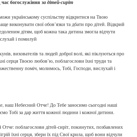
ід час богослужіння
за дітей-сиріт
можи українському суспільству відкритися на Твою
ще виконувати свої обов’язки та дбати про дітей. Відкрий
едоленим дітям, щоб кожна така дитина змогла відчути
ислухай і помилуй
кунів, вихователів та людей доброї волі, які піклуються про
їхні серця Твоєю любов’ю, поблагослови їхні труди та
жественну поміч, молимось, Тобі, Господи, вислухай і
, наш Небесний Отче! До Тебе заносимо сьогодні наші
уємо Тобі за дар життя кожної людини і кожної дитини.
 Отче: поблагослови дітей-сиріт, покинутих, позбавлених
ігрій їхні серця, збери їх під Свої крила, щоб вони відчули