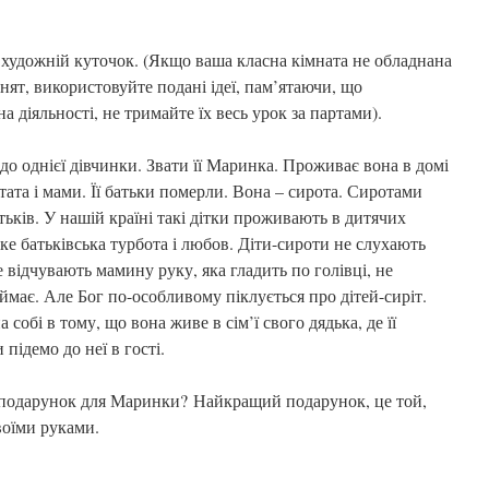
 художній куточок. (Якщо ваша класна кімната не обладнана
ят, використовуйте подані ідеї, пам’ятаючи, що
а діяльності, не тримайте їх весь урок за партами).
до однієї дівчинки. Звати її Маринка. Проживає вона в домі
тата і мами. Її батьки померли. Вона – сирота. Сиротами
тьків. У нашій країні такі дітки проживають в дитячих
ке батьківська турбота і любов. Діти-сироти не слухають
не відчувають мамину руку, яка гладить по голівці, не
іймає. Але Бог по-особливому піклується про дітей-сиріт.
собі в тому, що вона живе в сім’ї свого дядька, де її
 підемо до неї в гості.
 подарунок для Маринки? Найкращий подарунок, це той,
воїми руками.