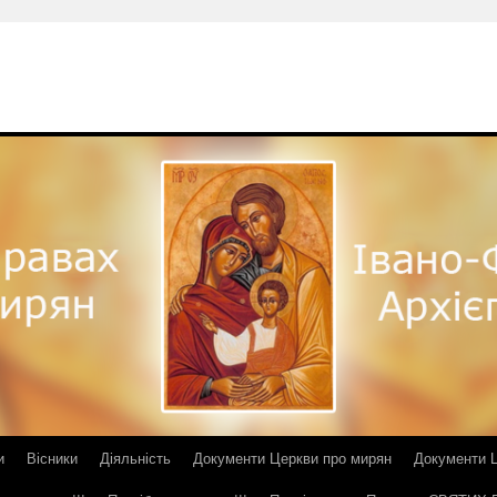
и
Вісники
Діяльність
Документи Церкви про мирян
Документи Ц