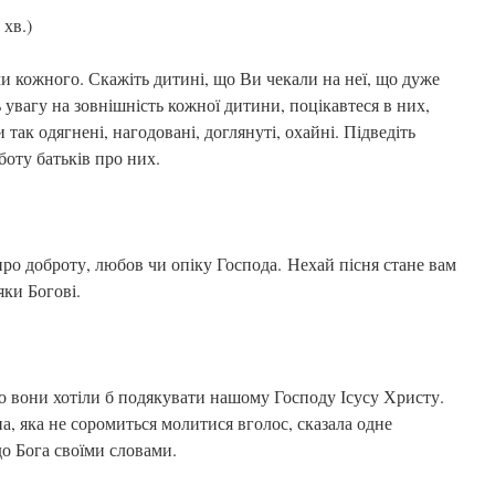
 хв.)
ючи кожного. Скажіть дитині, що Ви чекали на неї, що дуже
ть увагу на зовнішність кожної дитини, поцікавтеся в них,
 так одягнені, нагодовані, доглянуті, охайні. Підведіть
боту батьків про них.
про доброту, любов чи опіку Господа. Нехай пісня стане вам
ки Богові.
 що вони хотіли б подякувати нашому Господу Ісусу Христу.
а, яка не соромиться молитися вголос, сказала одне
до Бога своїми словами.