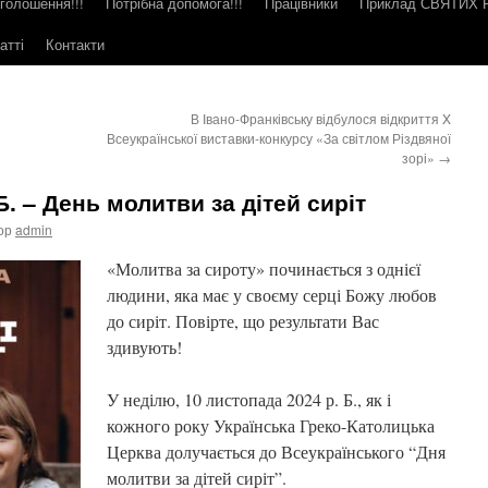
голошення!!!
Потрібна допомога!!!
Працівники
Приклад СВЯТИХ
атті
Контакти
В Івано-Франківську відбулося відкриття X
Всеукраїнської виставки-конкурсу «За світлом Різдвяної
зорі»
→
Б. – День молитви за дітей сиріт
ор
admin
«Молитва за сироту» починається з однієї
людини, яка має у своєму серці Божу любов
до сиріт. Повірте, що результати Вас
здивують!
У неділю, 10 листопада 2024 р. Б., як і
кожного року Українська Греко-Католицька
Церква долучається до Всеукраїнського “Дня
молитви за дітей сиріт”.