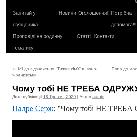
до
контенту
Запитай у
Новини
Оголошення!!!
Потрібна
священика
допомога!!!
Проповіді на родинну
Статті
Контакти
тематику
←
IZI до відзначення “Тижня сім’ї” в Івано-
Папа до мол
Франківську
Чому тобі НЕ ТРЕБА ОДРУ
Дата публікації
16 Травня, 2020
| Автор
admin
Падре Серж
: "Чому тобі НЕ ТРЕ
Відеопрогравач