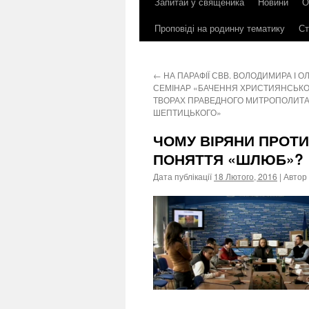
Запитай у священика
Новини
О
до
Проповіді на родинну тематику
Ст
контенту
←
НА ПАРАФІЇ СВВ. ВОЛОДИМИРА І О
СЕМІНАР «БАЧЕННЯ ХРИСТИЯНСЬКО
ТВОРАХ ПРАВЕДНОГО МИТРОПОЛИТА
ШЕПТИЦЬКОГО»
ЧОМУ ВІРЯНИ ПРОТИ
ПОНЯТТЯ «ШЛЮБ»?
Дата публікації
18 Лютого, 2016
| Автор