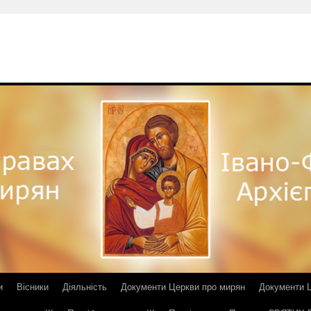
и
Вісники
Діяльність
Документи Церкви про мирян
Документи Ц