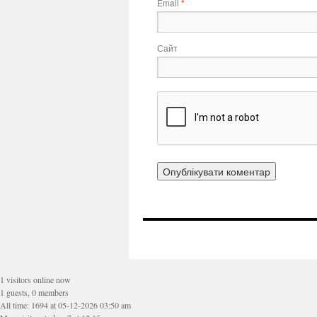
Email
*
Сайт
1 visitors online now
1 guests, 0 members
All time: 1694 at 05-12-2026 03:50 am