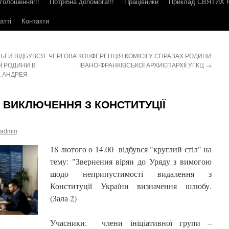
голошення!!!
Потрібна допомога!!!
Працівники
Приклад СВЯТИХ
атті
Контакти
ЛЬГИ ВІДБУВСЯ
ЧЕРГОВА КОНФЕРЕНЦІЯ КОМІСІЇ У СПРАВАХ РОДИНИ
Ї РОДИНИ В
ІВАНО-ФРАНКІВСЬКОЇ АРХИЄПАРХІЇ УГКЦ
→
 АНДРЕЯ
 ВИКЛЮЧЕННЯ З КОНСТИТУЦІЇ
admin
18 лютого о 14.00 відбувся "круглий стіл" на
тему: "Звернення вірян до Уряду з вимогою
щодо неприпустимості видалення з
Конституції України визначення шлюбу.
(Зала 2)
Учасники: члени ініціативної групи –