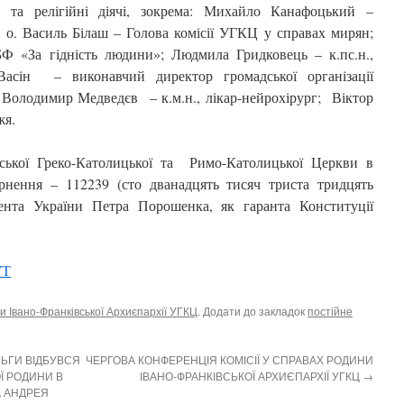
кі та релігійні діячі, зокрема: Михайло Канафоцький –
; о. Василь Білаш – Голова комісії УГКЦ у справах мирян;
Ф «За гідність людини»; Людмила Гридковець – к.пс.н.,
асін – виконавчий директор громадської організації
; Володимир Медведєв – к.м.н., лікар-нейрохірург; Віктор
жя.
їнської Греко-Католицької та Римо-Католицької Церкви в
ернення – 112239 (сто дванадцять тисяч триста тридцять
дента України Петра Порошенка, як гаранта Конституції
УТ
и Івано-Франківської Архиєпархії УГКЦ
. Додати до закладок
постійне
ЛЬГИ ВІДБУВСЯ
ЧЕРГОВА КОНФЕРЕНЦІЯ КОМІСІЇ У СПРАВАХ РОДИНИ
Ї РОДИНИ В
ІВАНО-ФРАНКІВСЬКОЇ АРХИЄПАРХІЇ УГКЦ
→
 АНДРЕЯ