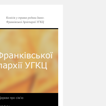
Комісія у справах родини Івано-
Франківської Архієпархії УГКЦ
еркви про сім’ю