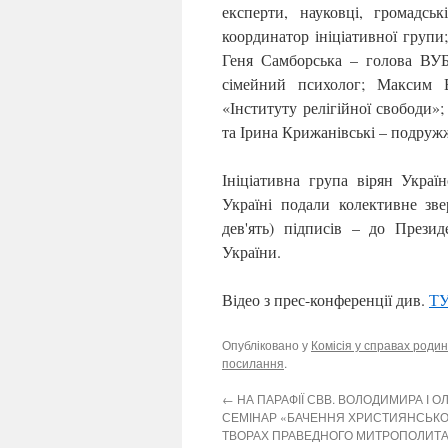
експерти, науковці, громадсь
координатор ініціативної групи
Геня Самборська – голова ВУБ
сімейний психолог; Максим В
«Інституту релігійної свободи»
та Ірина Крижанівські – подруж
Ініціативна група вірян Укра
Україні подали колективне зв
дев'ять) підписів – до Прези
України.
Відео з прес-конференції див.
Т
Опубліковано у
Комісія у справах родин
посилання
.
←
НА ПАРАФІЇ СВВ. ВОЛОДИМИРА І О
СЕМІНАР «БАЧЕННЯ ХРИСТИЯНСЬКО
ТВОРАХ ПРАВЕДНОГО МИТРОПОЛИТА