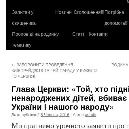
до
контенту
Запитай у
Новини
Оголошення!!!
Потрібна
священика
допомога!!!
Проповіді на родинну
Статті
Контакти
тематику
←
ЗАБОРОНИТИ ПРОВЕДЕННЯ
РОДИНА
КИЇВПРАЙД2016 ТА ГЕЙ-ПАРАДУ У КИЄВІ 12-
ГО ЧЕРВНЯ!
Глава Церкви: «Той, хто підн
ненароджених дітей, вбиває
України і нашого народу»
Дата публікації
6 Червня, 2016
| Автор
admin
Ми прагнемо урочисто заявити про г