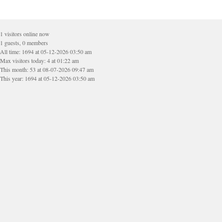
1 visitors online now
1 guests, 0 members
All time: 1694 at 05-12-2026 03:50 am
Max visitors today: 4 at 01:22 am
This month: 53 at 08-07-2026 09:47 am
This year: 1694 at 05-12-2026 03:50 am