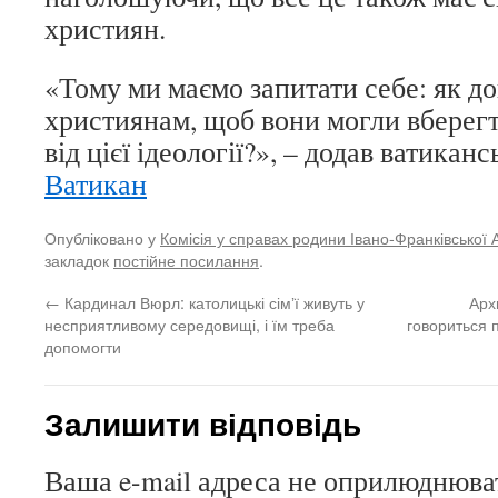
християн.
«Тому ми маємо запитати себе: як д
християнам, щоб вони могли вберегти
від цієї ідеології?», – додав ватикан
Ватикан
Опубліковано у
Комісія у справах родини Івано-Франківської 
закладок
постійне посилання
.
←
Кардинал Вюрл: католицькі сімʼї живуть у
Арх
несприятливому середовищі, і їм треба
говориться 
допомогти
Залишити відповідь
Ваша e-mail адреса не оприлюднюва