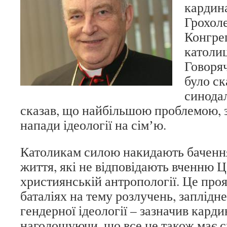
кардин
Грохоле
Конгрег
католиц
Говоряч
було ск
синодал
сказав, що найбільшою проблемою, з
напади ідеології на сімʼю.
Католикам силою накидають бачення 
життя, які не відповідають вченню Ц
християнській антропології. Це проя
баталіях на тему розлучень, запліднен
гендерної ідеології – зазначив карди
наголошуючи, що все це також має с