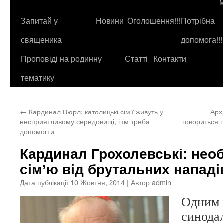
до
контенту
Запитай у
Новини
Оголошення!!!
Потрібна
священика
допомога!!!
Проповіді на родинну
Статті
Контакти
тематику
←
Кардинал Вюрл: католицькі сімʼї живуть у
Арх
несприятливому середовищі, і їм треба
говориться 
допомогти
Кардинал Грохолевські: нео
сімʼю від брутальних нападів
Дата публікації
10 Жовтня, 2014
| Автор
admin
Одним і
синодал