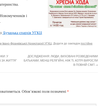
материнства.
 Новомучеників і
.
о:
Бучацька єпархія УГКЦ
и Івано-Франківської Архиєпархії УГКЦ
. Додати до закладок
постійне
НКИ: У
ДОСЛІДЖЕННЯ: ЛЮДИ, ВИХОВАНІ РОЗВЕДЕНИМИ
 ЗА ЖИТТЯ”
БАТЬКАМИ, МЕНШ РЕЛІГІЙНІ, НІЖ ТІ, КОТРІ ВИРОСЛИ
В ПОВНІЙ СІМ’Ї
→
*
юватиметься.
Обов’язкові поля позначені