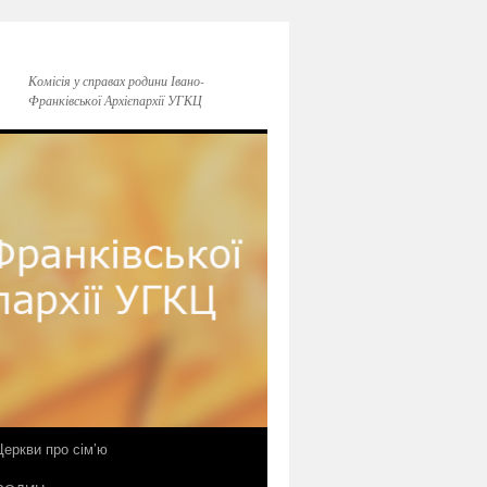
Комісія у справах родини Івано-
Франківської Архієпархії УГКЦ
еркви про сім’ю