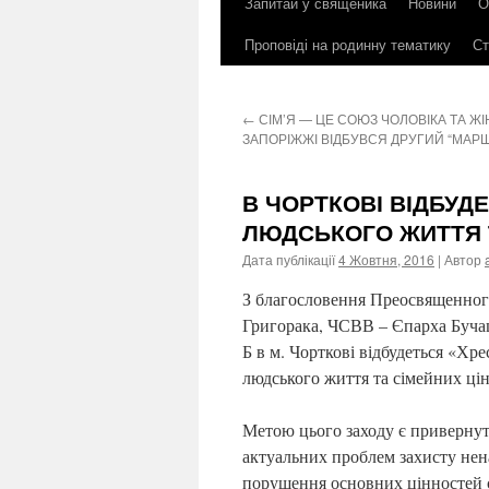
Запитай у священика
Новини
О
до
Проповіді на родинну тематику
Ст
контенту
←
СІМ’Я — ЦЕ СОЮЗ ЧОЛОВІКА ТА ЖІ
ЗАПОРІЖЖІ ВІДБУВСЯ ДРУГИЙ “МАРШ
В ЧОРТКОВІ ВІДБУД
ЛЮДСЬКОГО ЖИТТЯ 
Дата публікації
4 Жовтня, 2016
| Автор
З благословення Преосвященно
Григорака, ЧСВВ – Єпарха Бучац
Б в м. Чорткові відбудеться «Хре
людського життя та сімейних ці
Метою цього заходу є привернут
актуальних проблем захисту нен
порушення основних цінностей 