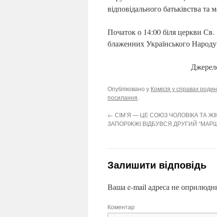
відповідального батьківства та 
Початок о 14:00 біля церкви Св.
блаженних Українського Народу
Джерел
Опубліковано у
Комісія у справах родин
посилання
.
←
СІМ’Я — ЦЕ СОЮЗ ЧОЛОВІКА ТА ЖІ
ЗАПОРІЖЖІ ВІДБУВСЯ ДРУГИЙ “МАРШ
Залишити відповідь
Ваша e-mail адреса не оприлюдн
Коментар