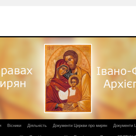
и
Вісники
Діяльність
Документи Церкви про мирян
Документи Ц