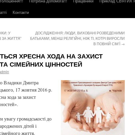
голошення!!!
Потрібна допомога!!!
Працівники
Приклад СВЯТИХ
атті
Контакти
НКИ: У
ДОСЛІДЖЕННЯ: ЛЮДИ, ВИХОВАНІ РОЗВЕДЕНИМИ
 ЗА ЖИТТЯ”
БАТЬКАМИ, МЕНШ РЕЛІГІЙНІ, НІЖ ТІ, КОТРІ ВИРОСЛИ
В ПОВНІЙ СІМ’Ї
→
ЕТЬСЯ ХРЕСНА ХОДА НА ЗАХИСТ
ТА СІМЕЙНИХ ЦІННОСТЕЙ
admin
го Владики Дмитра
ького, 17 жовтня 2016 р.
сна хода за захист
нностей».
и увагу громадськості до
ароджених дітей і
сімейного життя,