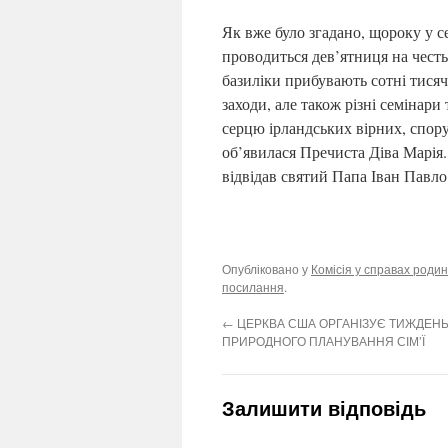
Як вже було згадано, щороку у с
проводиться дев’ятниця на честь
базиліки прибувають сотні тисяч
заходи, але також різні семінари
серцю ірландських вірних, споруд
об’явилася Пречиста Діва Марія. 
відвідав святий Папа Іван Павло 
Опубліковано у
Комісія у справах родин
посилання
.
←
ЦЕРКВА США ОРГАНІЗУЄ ТИЖДЕН
ПРИРОДНОГО ПЛАНУВАННЯ СІМ’Ї
Залишити відповідь