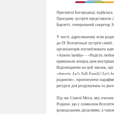
Пресвятої Богородиці, відбулась 
Програму зустрічі представили 
Барлетт, генеральний секретар Зу
У листі, адресованому всім роди
до ІХ Всесвітньої зустрічі сіме
організаторів поглиблювати на
«Amoris laetitia» – «Радість лю
прямували вперед цим внутрішн
Відповідаючи на цей заклик, орг
«
Amoris: Let's Talk Family! Let's 
родиною», пропонуючи парафіям у
ресурси для роздумувань та діал
Під час Святої Меси, яку очолив
Родини, що є символом Всесвітнь
ірландськими дієцезіями, а також