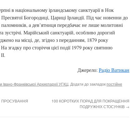
ерпні в національному ірландському санктуарії в Нок
 Пресвятої Богородиці, Цариці Ірландії. Під час новенни до
 паломників, а дев’ятниця передбачає не лише молитовні
 та зустрічі. Марійський санктуарій, особливо дорогий
жено на місці, де, згідно з переданням, 1879 року
На згадку про сторіччя цієї події 1979 року святиню
ІІ.
Джерело:
Радіо Ватикан
и Івано-Франківської Архиєпархії УГКЦ
. Додати до закладок
постійне
Ь ПРОСУВАННЯ
100 КОРОТКИХ ПОРАД ДЛЯ ПОКРАЩЕННЯ
ПОДРУЖНІХ СТОСУНКІВ
→