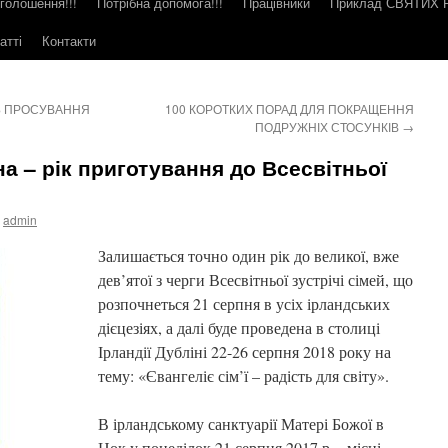
голошення!!!
Потрібна допомога!!!
Працівники
Приклад СВЯТИХ
атті
Контакти
Ь ПРОСУВАННЯ
100 КОРОТКИХ ПОРАД ДЛЯ ПОКРАЩЕННЯ
ПОДРУЖНІХ СТОСУНКІВ
→
а – рік приготування до Всесвітньої
admin
Залишається точно один рік до великої, вже
дев’ятої з черги Всесвітньої зустрічі сімей, що
розпочнеться 21 серпня в усіх ірландських
дієцезіях, а далі буде проведена в столиці
Ірландії Дубліні 22-26 серпня 2018 року на
тему: «Євангеліє сім’ї – радість для світу».
В ірландському санктуарії Матері Божої в
Нок у понеділок 21 серпня 2017 р., місці