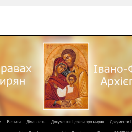
и
Вісники
Діяльність
Документи Церкви про мирян
Документи Ц