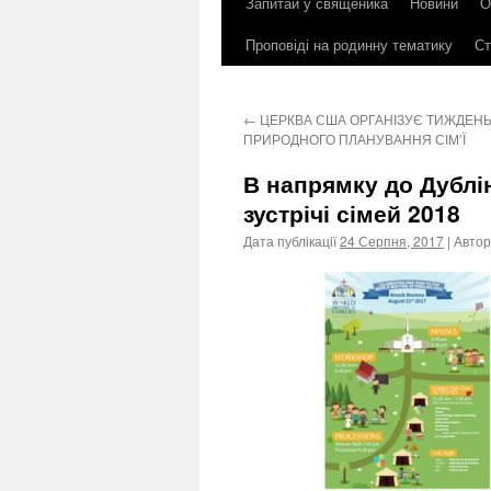
Запитай у священика
Новини
О
до
Проповіді на родинну тематику
Ст
контенту
←
ЦЕРКВА США ОРГАНІЗУЄ ТИЖДЕН
ПРИРОДНОГО ПЛАНУВАННЯ СІМ’Ї
В напрямку до Дублін
зустрічі сімей 2018
Дата публікації
24 Серпня, 2017
| Автор