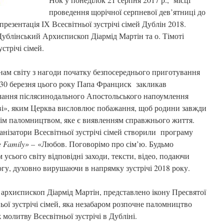
проведення щорічної серпневої дев’ятниці до
презентація ІХ Всесвітньої зустрічі сімей Дублін 2018.
Дублінський Архиєпископ Діармід Мартін та о. Тімоті
стрічі сімей.
нам світу з нагоди початку безпосереднього приготування
й, 30 березня цього року Папа Франциск закликав
вчання післясинодального Апостольського напоумлення
бові», яким Церква висловлює побажання, щоб родини завжди
ім паломництвом, яке є виявленням справжнього життя.
анізатори Всесвітньої зустрічі сімей створили програму
be Family» –
«Любов. Поговорімо про сім’ю. Будьмо
сього світу відповідні заходи, тексти, відео, подаючи
огу, духовно вирушаючи в напрямку зустрічі 2018 року.
 архиєпископ Діармід Мартін, представлено ікону Пресвятої
ої зустрічі сімей, яка незабаром розпочне паломництво
 молитву Всесвітньої зустрічі в Дубліні.