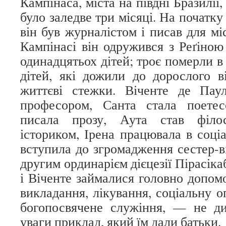
Кампінаса, міста на півдні Бразилії,
було заледве три місяці. На початк
він був журналістом і писав для мі
Кампінасі він одружився з Реґіною
одинадцятьох дітей; троє померли в
дітей, які дожили до дорослого ві
життєві стежки. Віченте де Пау
професором, Санта стала поетес
писала прозу, Аута став філ
істориком, Ірена працювала в соціа
вступила до згромадження сестер-ві
другим ординарієм дієцезії Пірасікаб
і Віченте займалися головно допо
викладання, лікування, соціальну о
богопосвячене служіння, — не ди
уваги приклад, який їм дали батьки