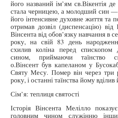
його названий ім’ям св.Вікентія де
стала черницею, а молодший син — 
його інтенсивне духовне життя та п
отримав дозвіл (диспенсацію) від 
Вінсента від обов’язку навчання в се
року, на свій 83 день народженн
схилив коліна перед єпископом 
сином, приймаючи таїнство св
о.Вінсент був капеланом у Бусока
Святу Месу. Помер він через три 
року, і останні таїнства йому вділи
Сім’я: теплиця святості
Історія Вінсента Мелілло показу
головним чином служінню інши