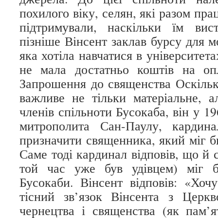
похилого віку, селян, які разом пра
підтримували, наскільки їм ви
пізніше Вінсент заклав бурсу для мо
яка хотіла навчатися в університета
не мала достатньо коштів на 
Запрошення до священства Оскільк
важливе не тільки матеріальне, 
членів спільноти Бусокаба, він у 1
митрополита Сан-Паулу, кардин
призначити священника, який міг б
Саме тоді кардинал відповів, що й 
той час уже був удівцем) міг 
Бусокаби. Вінсент відповів: «Хоч
тісний зв’язок Вінсента з Церкв
чернецтва і священства (як пам’