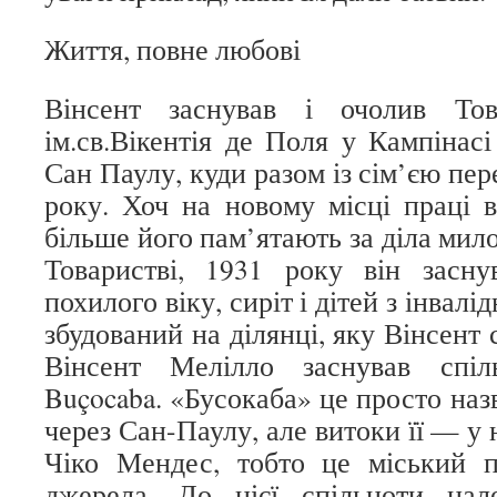
Життя, повне любові
Вінсент заснував і очолив Тов
ім.св.Вікентія де Поля у Кампінасі
Сан Паулу, куди разом із сім’єю пер
року. Хоч на новому місці праці в
більше його пам’ятають за діла мило
Товаристві, 1931 року він засн
похилого віку, сиріт і дітей з інвал
збудований на ділянці, яку Вінсент 
Вінсент Мелілло заснував спіл
Buçocaba. «Бусокаба» це просто назв
через Сан-Паулу, але витоки її — у
Чіко Мендес, тобто це міський п
джерела. До цієї спільноти на