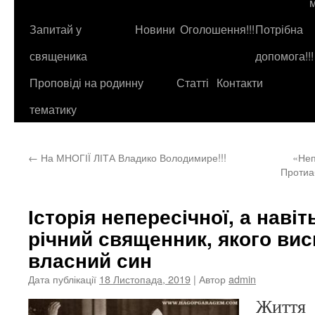
до
контенту
Запитай у
Новини
Оголошення!!!
Потрібна
священика
допомога!!!
Проповіді на родинну
Статті
Контакти
тематику
←
На МНОГІЇ ЛІТА Владико Володимире!!!
«Неп
Протиа
Історія непересічної, а навіть
річний священник, якого ви
власний син
Дата публікації
18 Листопада, 2019
| Автор
admin
Життя 