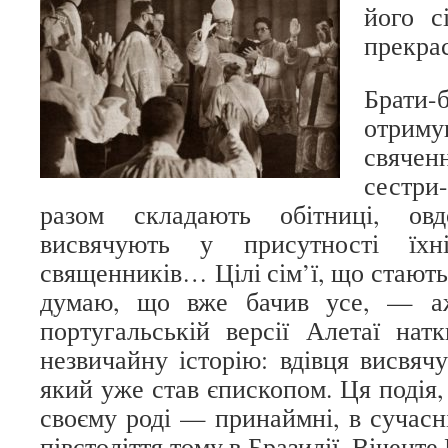
його с
прекрас
Брати
отрим
свяче
сестр
разом складають обітниці, овд
висвячують у присутності ї
священників… Цілі сім’ї, що стают
думаю, що вже бачив усе, — а
португальській версії Алетаї на
незвичайну історію: вдівця висвяч
який уже став єпископом. Ця подія,
своєму роді — принаймні, в сучасні
півстоліття тому в Бразилії. Віченте