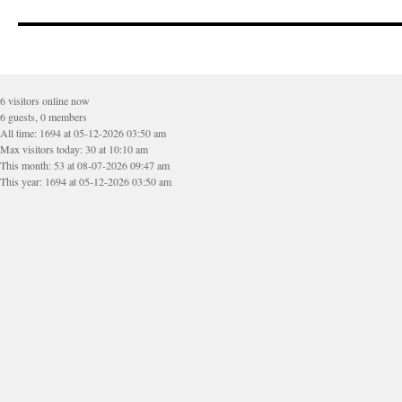
6 visitors online now
6 guests, 0 members
All time: 1694 at 05-12-2026 03:50 am
Max visitors today: 30 at 10:10 am
This month: 53 at 08-07-2026 09:47 am
This year: 1694 at 05-12-2026 03:50 am