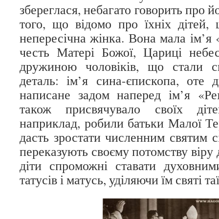
збереглася, небагато говорить про й
того, що відомо про їхніх дітей, 
непересічна жінка. Вона мала ім’я 
честь Матері Божої, Цариці небес
дружиною чоловіків, що стали 
деталь: ім’я сина-єпископа, оте
написане задом наперед ім’я «Ре
також присвячувало своїх діте
наприклад, робили батьки Малої Те
дасть зростати численним святим с
переказують своєму потомству віру д
діти спроможні ставати духовним
татусів і матусь, уділяючи їм святі та