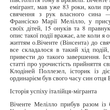
емігрант, мав уже 83 роки, коли п
свячення з рук власного сина 
Франсіско Марії Мелілло, у прис
своїх дітей, 15 онуків та 8 правну
опис такої події вражає, але коли я
життям о.Віченте (Вінсента) до свя
все складалося в такий хід подій
привести до такого завершення. Іс
статті про урочистість прийняття св
Клодіней Поллезел, історик із діє
ординарієм був свого часу син отц
Історія успіху італійця-мігранта
Віченте Мелілло прибув разом із б