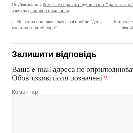
Опубліковано у
Комісія у справах родини Івано-Франківської 
закладок
постійне посилання
.
←
На загальноцерковному рівні пройде “День
Історія не
молитви за дітей сиріт”
річни
Залишити відповідь
Ваша e-mail адреса не оприлюднюва
*
Обов’язкові поля позначені
Коментар