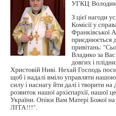
УГКЦ Володими
З цієї нагоди у
Комісії у справ
Франківської 
приєднюється д
привітань: "Сь
Владико за Вас
довгих і плідни
Христовій Ниві. Нехай Господь пос
щоб і надалі вміло управляти нашою 
силу і наснагу йти далі і творити на
розвиток нашої архієпархії, нашої це
України. Опіки Вам Матері Божої н
ЛІТА!!!".