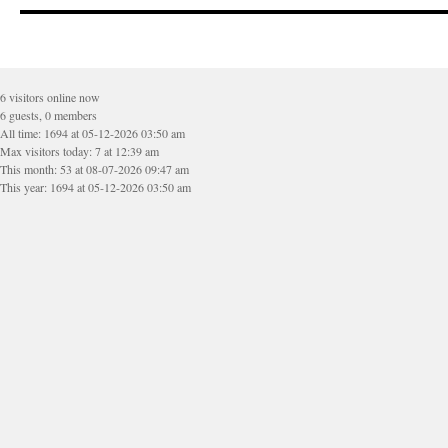
6 visitors online now
6 guests, 0 members
All time: 1694 at 05-12-2026 03:50 am
Max visitors today: 7 at 12:39 am
This month: 53 at 08-07-2026 09:47 am
This year: 1694 at 05-12-2026 03:50 am