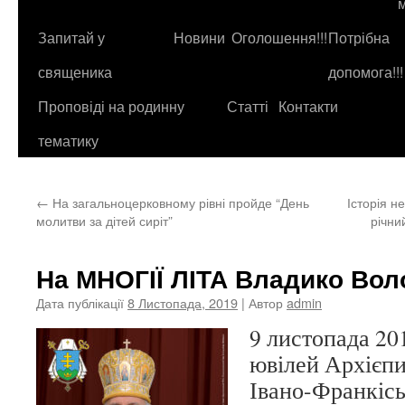
до
контенту
Запитай у
Новини
Оголошення!!!
Потрібна
священика
допомога!!!
Проповіді на родинну
Статті
Контакти
тематику
←
На загальноцерковному рівні пройде “День
Історія не
молитви за дітей сиріт”
річни
На МНОГІЇ ЛІТА Владико Вол
Дата публікації
8 Листопада, 2019
| Автор
admin
9 листопада 201
ювілей Архієп
Івано-Франкіс