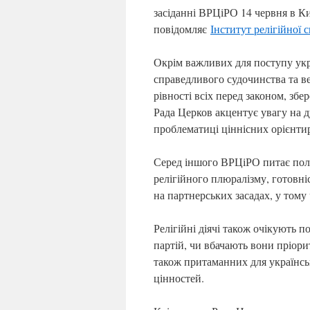
засіданні ВРЦіРО 14 червня в К
повідомляє
Інститут релігійної 
Окрім важливих для поступу укр
справедливого судочинства та ве
рівності всіх перед законом, збе
Рада Церков акцентує увагу на д
проблематиці ціннісних орієнтир
Серед іншого ВРЦіРО питає полі
релігійного плюралізму, готовні
на партнерських засадах, у тому 
Релігійні діячі також очікують п
партій, чи вбачають вони пріори
також притаманних для українсь
цінностей.