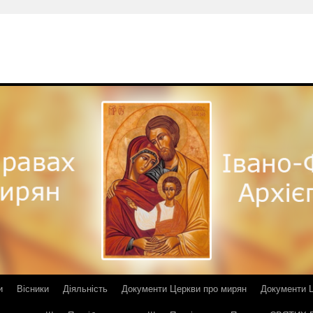
и
Вісники
Діяльність
Документи Церкви про мирян
Документи Ц