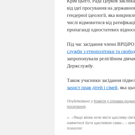
Крім цього, Рада Церков заклика
від ідеї просування на державно
гендерної ідеології, яка викривл
числі відмовитися від ратифікаці
пропаганді одностатевих відноси
Під час засідання члени ВРЦіРО
служби з етнополітики та свобод
запропонували релігійним діяча
Держслужбу.
Також учасники засідання підве
захист прав дітей і сімей
, яка ць
Опубліковано у
Комісія у справах родин
посилання
.
←
«Якщо жінка хоче мати щасливу сім’
навчитися бути щасливою сама», – хри
психолог