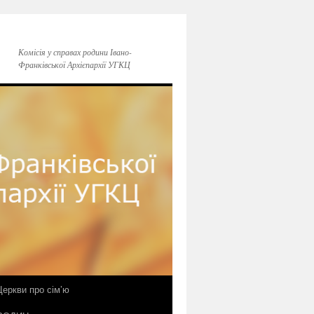
Комісія у справах родини Івано-
Франківської Архієпархії УГКЦ
еркви про сім’ю