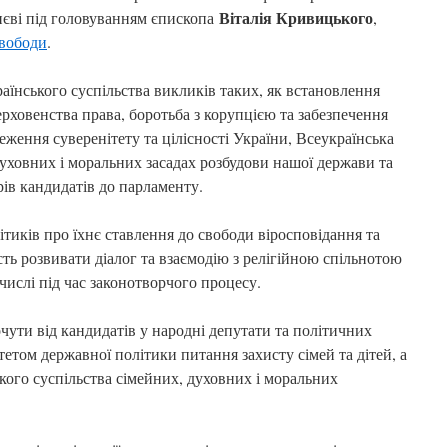
Віталія Кривицького
иєві під головуванням єпископа
,
свободи
.
аїнського суспільства викликів таких, як встановлення
рховенства права, боротьба з корупцією та забезпечення
реження суверенітету та цілісності України, Всеукраїнська
уховних і моральних засадах розбудови нашої держави та
ів кандидатів до парламенту.
тиків про їхнє ставлення до свободи віросповідання та
сть розвивати діалог та взаємодію з релігійною спільнотою
числі під час законотворчого процесу.
очути від кандидатів у народні депутати та політичних
тетом державної політики питання захисту сімей та дітей, а
кого суспільства сімейних, духовних і моральних