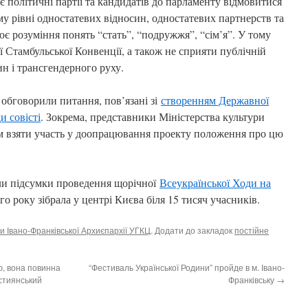
є політичні партії та кандидатів до парламенту відмовитися
му рівні одностатевих відносин, одностатевих партнерств та
ює розуміння понять “стать”, “подружжя”, “сім’я”. У тому
ї Стамбульської Конвенції, а також не сприяти публічній
н і трансгендерного руху.
 обговорили питання, пов’язані зі
створенням Державної
и совісті
. Зокрема, представники Міністерства культури
м взяти участь у доопрацювання проекту положення про цю
ли підсумки проведення щорічної
Всеукраїнської Ходи на
ого року зібрала у центрі Києва біля 15 тисяч учасників.
и Івано-Франківської Архиєпархії УГКЦ
. Додати до закладок
постійне
ю, вона повинна
“Фестиваль Української Родини” пройде в м. Івано-
стиянський
Франківську
→