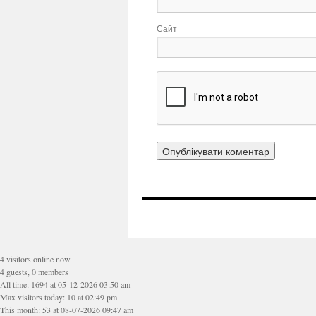
Сайт
4 visitors online now
4 guests, 0 members
All time: 1694 at 05-12-2026 03:50 am
Max visitors today: 10 at 02:49 pm
This month: 53 at 08-07-2026 09:47 am