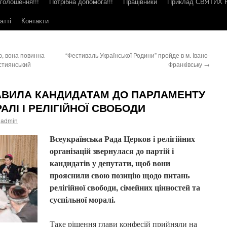
голошення!!!
Потрібна допомога!!!
Працівники
Приклад СВЯТИХ
атті
Контакти
ю, вона повинна
“Фестиваль Української Родини” пройде в м. Івано-
стиянський
Франківську
→
АВИЛА КАНДИДАТАМ ДО ПАРЛАМЕНТУ
ЛІ І РЕЛІГІЙНОЇ СВОБОДИ
admin
Всеукраїнська Рада Церков і релігійних
організацій звернулася до партій і
кандидатів у депутати, щоб вони
прояснили свою позицію щодо питань
релігійної свободи, сімейних цінностей та
суспільної моралі.
Таке рішення глави конфесій прийняли на