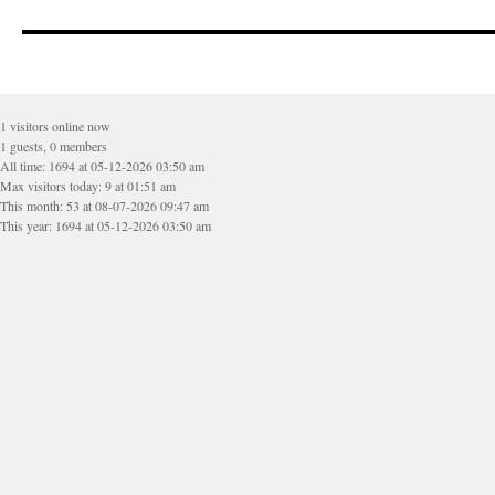
1 visitors online now
1 guests, 0 members
All time: 1694 at 05-12-2026 03:50 am
Max visitors today: 9 at 01:51 am
This month: 53 at 08-07-2026 09:47 am
This year: 1694 at 05-12-2026 03:50 am