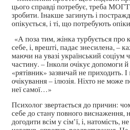
цього справді потребує, треба МОГТИ
зробити. Інакше загинуть і постражда
опікується, і ті, що потребують опік
«А поза тим, жінка турбується про к
себе, і, врешті, падає знесилена, – 
маючи на увазі український соціум 
частину. – Інколи очікує допомоги й
«рятівник» зазвичай не приходить. І 
очікування – ілюзія. Ніхто не може п
неї самої…»
Психолог звертається до причин: чо
себе до стану повного виснаження,
догодити всім у сім’ї, і, натомість, н
негатив, спротив, роздратування. На