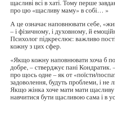
щасливі всі в хаті. Тому перше завд
про цю «щасливу маму» в собі… »
А це означає наповнювати себе, «жив
– і фізичному, і духовному, й емоцій
Психолог підкреслює: важливо пост
кожну з цих сфер.
«Якщо кожну наповнювати хоча б пот
добре, – стверджує пані Кондратик.
про щось одне – як от «поїсти/поспат
задоволення, будуть проблеми, і не 
Якщо жінка хоче мати мати щасливу 
навчитися бути щасливою сама і в 