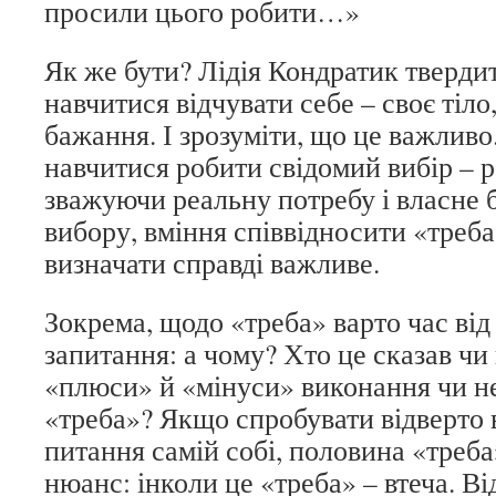
просили цього робити…»
Як же бути? Лідія Кондратик тверди
навчитися відчувати себе – своє тіло,
бажання. І зрозуміти, що це важливо
навчитися робити свідомий вибір – р
зважуючи реальну потребу і власне 
вибору, вміння співвідносити «треба»
визначати справді важливе.
Зокрема, щодо «треба» варто час від
запитання: а чому? Хто це сказав чи
«плюси» й «мінуси» виконання чи н
«треба»? Якщо спробувати відверто в
питання самій собі, половина «треба
нюанс: інколи це «треба» – втеча. Ві