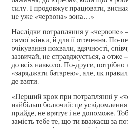
силу. І продовжує працювати, висн
це уже «червона» зона…»
Наслідки потрапляння у «червоне» – 
самої жінки, й для її оточення. По-п
очікування похвали, вдячності, спів
зазвичай, не справджується, а отже –
до всіх навколо. По-друге, потрібно
«заряджати батарею», але, як правило
де взяти.
«Перший крок при потраплянні у «ч
найбільш болючий: це усвідомлення 
прийде, не врятує і не допоможе. Тоб
замість тебе те, що ти вважаєш за по