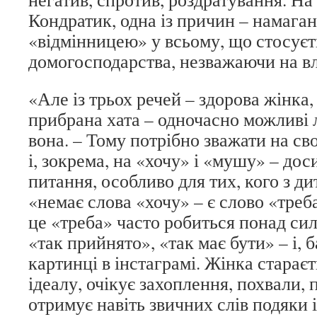
Кондратик, одна із причин – намага
«відмінницею» у всьому, що стосуєт
домогосподарства, незважаючи на вл
«Але із трьох речей – здорова жінка
прибрана хата – одночасно можливі 
вона. – Тому потрібно зважати на св
і, зокрема, на «хочу» і «мушу» – дос
питання, особливо для тих, кого з д
«немає слова «хочу» – є слово «треб
це «треба» часто робиться понад сил
«так прийнято», «так має бути» – і, 
картинці в інстаграмі. Жінка старає
ідеалу, очікує захоплення, похвали, 
отримує навіть звичних слів подяки і