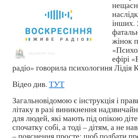
нещасн
наслідк
інших. 
фатальн
жінок п
«Психо
ефірі 
радіо» говорила психологиня Лідія
Відео див.
ТУТ
Загальновідомою є інструкція і прав
літаку в разі виникнення надзвичайн
для людей, які мають під опікою діт
спочатку собі, а тоді – дітям, а не н
– пояснення просте: щоб подбати про