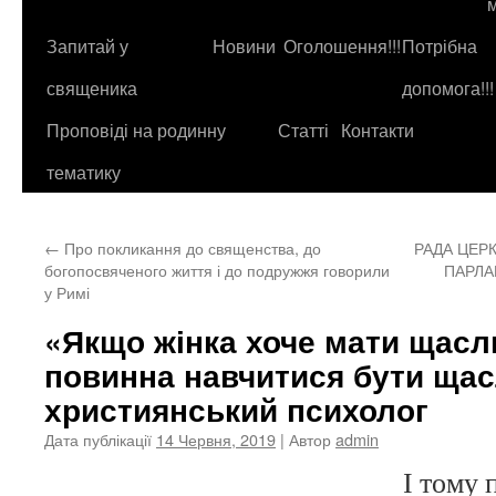
до
контенту
Запитай у
Новини
Оголошення!!!
Потрібна
священика
допомога!!!
Проповіді на родинну
Статті
Контакти
тематику
←
Про покликання до священства, до
РАДА ЦЕР
богопосвяченого життя і до подружжя говорили
ПАРЛА
у Римі
«Якщо жінка хоче мати щасл
повинна навчитися бути щас
християнський психолог
Дата публікації
14 Червня, 2019
| Автор
admin
І тому 