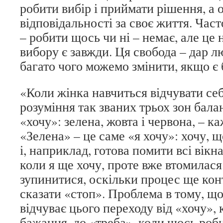
робити вибір і приймати рішення, а о
відповідальності за своє життя. Час
– робити щось чи ні – немає, але це 
вибору є завжди. Ця свобода – дар лю
багато чого можемо змінити, якщо є
«Коли жінка навчиться відчувати се
розуміння так званих трьох зон бала
«хочу»: зелена, жовта і червона, – к
«Зелена» – це саме «я хочу»: хочу, щ
і, наприклад, готова помити всі вікн
коли я ще хочу, проте вже втомилася.
зупинитися, оскільки процес ще кон
сказати «стоп». Проблема в тому, що
відчуває цього переходу від «хочу», к
бажання, до «треба», коли щось роб