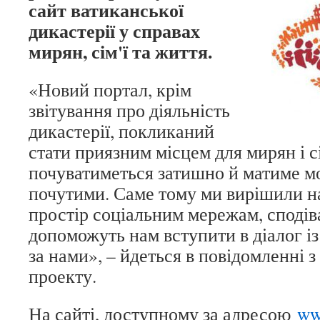
сайт ватиканської
дикастерії у справах
мирян, сім'ї та життя.
«Новий портал, крім
звітування про діяльність
дикастерії, покликаний
стати приязним місцем для мирян і с
почуватиметься затишно й матиме м
почутими. Саме тому ми вирішили н
простір соціальним мережам, споді
допоможуть нам вступити в діалог із 
за нами», – йдеться в повідомленні 
проекту.
На сайті, доступному за адресою
www