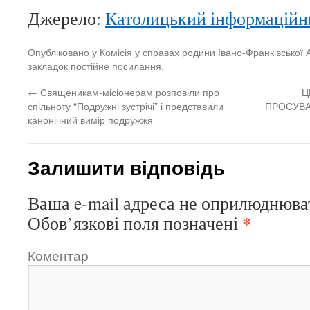
Джерело:
Католицький інформаційн
Опубліковано у
Комісія у справах родини Івано-Франківської 
закладок
постійне посилання
.
←
Священикам-місіонерам розповіли про
Ц
спільноту “Подружні зустрічі” і представили
ПРОСУВА
канонічний вимір подружжя
Залишити відповідь
Ваша e-mail адреса не оприлюднюва
*
Обов’язкові поля позначені
Коментар