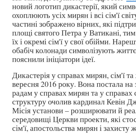
новий логотип дикастерії, який симв
охоплюють усіх мирян і всі сім'ї світу
частині зображено вірних, які підт
площі святого Петра у Ватикані, тим
їх і окремі сім'ї у свої обійми. Нареш
обабіч колонади символізують життєд
пояснили ініціатори ідеї.
Дикастерія у справах мирян, сім'ї та
вересня 2016 року. Вона постала на
радам у справах мирян та у справах 
структуру очолив кардинал Кевін Д
Місія установи – розширювати й реа
середовищі Церкви проекти, які ст
сім'ї, апостольства мирян і захисту 