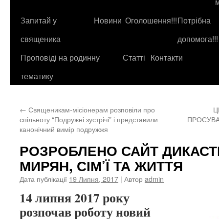
до
контенту
Запитай у
Новини
Оголошення!!!
Потрібна
священика
допомога!!!
Проповіді на родинну
Статті
Контакти
тематику
←
Священикам-місіонерам розповіли про
Ц
спільноту “Подружні зустрічі” і представили
ПРОСУВА
канонічний вимір подружжя
РОЗРОБЛЕНО САЙТ ДИКАСТЕ
МИРЯН, СІМ’Ї ТА ЖИТТЯ
Дата публікації
19 Липня, 2017
| Автор
admin
14 липня 2017 року
розпочав роботу новий