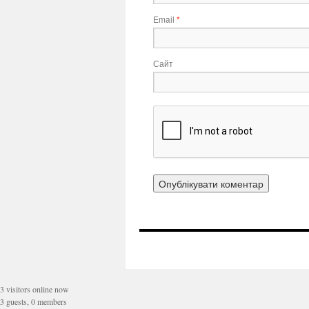
Email
*
Сайт
3 visitors online now
3 guests, 0 members