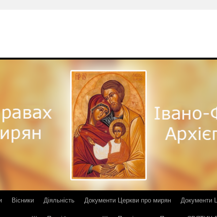
и
Вісники
Діяльність
Документи Церкви про мирян
Документи Ц