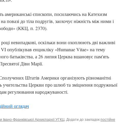
ть американські єпископи, посилаючись на Катехизм
а повазі до тіла подругів, заохочує ніжність між ними і
ободи» (ККЦ, п. 2370).
році невипадкові, оскільки вони охоплюють дві важливі
 VI опублікував енцикліку «Humanae Vitae» на тему
ного батьківства, а 26 липня Церква вшановує пам'ять
Пресвятої Діви Марії.
ї Сполучених Штатів Америки організують різноманітні
ь учительства Церкви про шлюб та зміцнення подружньої
дам регулювання народжуваності.
ійний оглядач
и Івано-Франківської Архиєпархії УГКЦ
. Додати до закладок
постійне