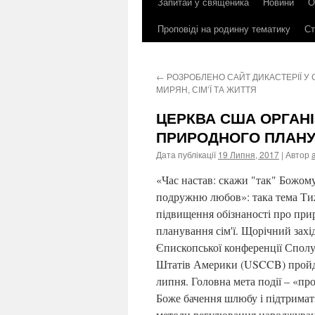
Запитай у священика
Новини
О
до
Проповіді на родинну тематику
Ст
контенту
←
РОЗРОБЛЕНО САЙТ ДИКАСТЕРІЇ У
МИРЯН, СІМ’Ї ТА ЖИТТЯ
ЦЕРКВА США ОРГАН
ПРИРОДНОГО ПЛАНУВ
Дата публікації
19 Липня, 2017
| Автор
«Час настав: скажи "так" Божом
подружню любов»: така тема Т
підвищення обізнаності про при
планування сім'ї. Щорічний захі
Єпископської конференції Спол
Штатів Америки (USCCB) пройде
липня. Головна мета події – «пр
Боже бачення шлюбу і підтримат
методи регулювання народжуван