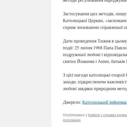
Застосування цих методів, пишу
Католицької Церкви, «засноване н
сприяє вихованню справжньої св
Дати проведення Тижня в цьому 
події: 25 липня 1968 Папа Павло
подружньої любові і відповідаль
святих Йоакима і Анни, батьків 
З цієї нагоди католицькі єпархі
заходи, підкреслюючи важливіст
любові завдяки природним мето
Джерело:
Католицький інформац
Опубліковано у
Комісія у справах родин
посилання
.