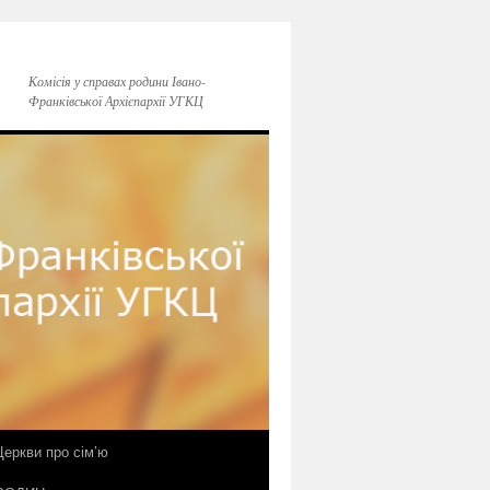
Комісія у справах родини Івано-
Франківської Архієпархії УГКЦ
еркви про сім’ю