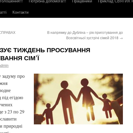
голошення!!!
Потрібна допомога!!!
Працівники
Приклад СВЯТИХ
атті
Контакти
 СПРАВАХ
В напрямку до Дубліна – рік приготування до
Всесвітньої зустрічі сімей 2018
→
ІЗУЄ ТИЖДЕНЬ ПРОСУВАННЯ
АННЯ СІМ’Ї
admin
у задуму про
ижня
родне
д під егідою
учених
 з 23 по 29
ославити
и природні
ості».