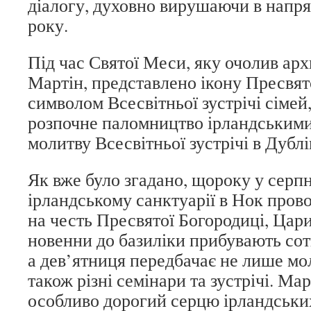
діалогу, духовно вирушаючи в напря
року.
Під час Святої Меси, яку очолив ар
Мартін, представлено ікону Пресвят
символом Всесвітньої зустрічі сімей
розпочне паломництво ірландськими 
молитву Всесвітньої зустрічі в Дублі
Як вже було згадано, щороку у серп
ірландському санктуарії в Нок пров
на честь Пресвятої Богородиці, Цариц
новенни до базиліки прибувають сот
а дев’ятниця передбачає не лише мол
також різні семінари та зустрічі. Ма
особливо дорогий серцю ірландських