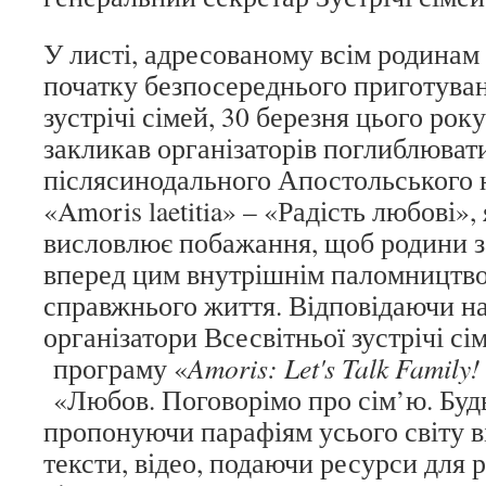
У листі, адресованому всім родинам 
початку безпосереднього приготуван
зустрічі сімей, 30 березня цього р
закликав організаторів поглиблюват
післясинодального Апостольського
«Amoris laetitia» – «Радість любові»
висловлює побажання, щоб родини 
вперед цим внутрішнім паломництво
справжнього життя. Відповідаючи на
організатори Всесвітньої зустрічі сі
програму «
Amoris: Let's Talk Family!
«Любов. Поговорімо про сім’ю. Бу
пропонуючи парафіям усього світу ві
тексти, відео, подаючи ресурси для 