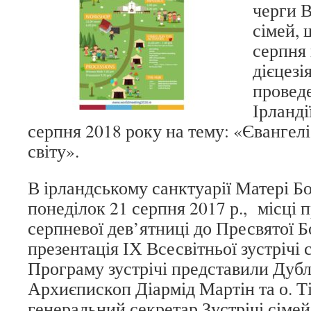
черги В
сімей, 
серпня 
дієцезія
проведе
Ірланді
серпня 2018 року на тему: «Євангеліє
світу».
В ірландському санктуарії Матері Бо
понеділок 21 серпня 2017 р., місці 
серпневої дев’ятниці до Пресвятої Б
презентація ІХ Всесвітньої зустрічі 
Програму зустрічі представили Дуб
Архиєпископ Діармід Мартін та о. Ті
генеральний секретар Зустрічі сімей