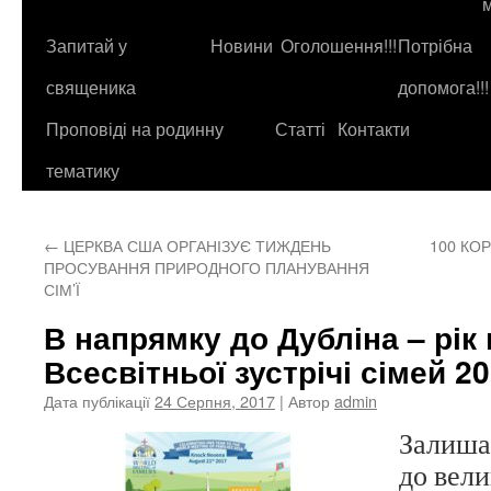
до
контенту
Запитай у
Новини
Оголошення!!!
Потрібна
священика
допомога!!!
Проповіді на родинну
Статті
Контакти
тематику
←
ЦЕРКВА США ОРГАНІЗУЄ ТИЖДЕНЬ
100 КО
ПРОСУВАННЯ ПРИРОДНОГО ПЛАНУВАННЯ
СІМ’Ї
В напрямку до Дубліна – рік
Всесвітньої зустрічі сімей 2
Дата публікації
24 Серпня, 2017
| Автор
admin
Залишає
до вели