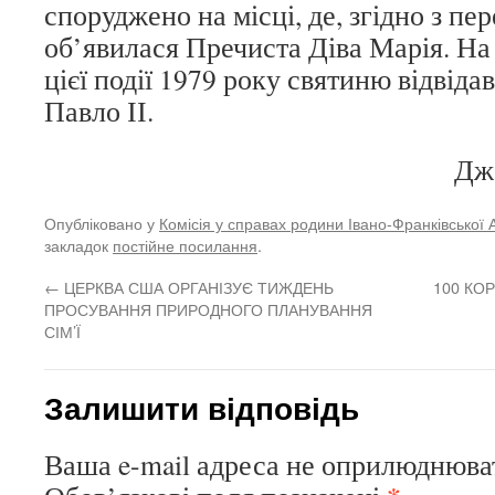
споруджено на місці, де, згідно з пе
об’явилася Пречиста Діва Марія. На 
цієї події 1979 року святиню відвіда
Павло ІІ.
Дж
Опубліковано у
Комісія у справах родини Івано-Франківської 
закладок
постійне посилання
.
←
ЦЕРКВА США ОРГАНІЗУЄ ТИЖДЕНЬ
100 КО
ПРОСУВАННЯ ПРИРОДНОГО ПЛАНУВАННЯ
СІМ’Ї
Залишити відповідь
Ваша e-mail адреса не оприлюднюва