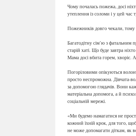
Чому почалась пожежа, досі ніхт
утеплення із соломи і у цей час т
Пожежників довго чекали, тому в
Багатодітну сім’ю з фатальним 
старій хаті. Що буде завтра ніхто
Мама досі вбита горем, хворіє. 
Погоріловими опікуються волонт
просто неспроможна. Дівчата-вол
за допомогою глядачів. Вони каж
матеріальна допомога, а й психо
соціальній мережі.
«Ми будемо намагатися не прост
кожний їхній крок, для того, що
не може допомагати діткам, як 