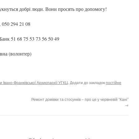
гукнуться добрі люди. Вони просять про допомогу!
 050 294 21 08
анк 51 68 75 53 73 56 50 49
івна (волонтер)
и Івано-Франківської Архиєпархії УГКЦ
. Додати до закладок
постійне
Ремонт домівки та стосунків – про це у червневій “Кані”
→