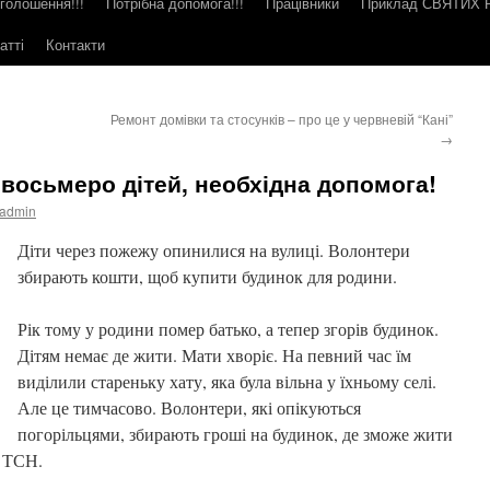
голошення!!!
Потрібна допомога!!!
Працівники
Приклад СВЯТИХ
атті
Контакти
Ремонт домівки та стосунків – про це у червневій “Кані”
→
де восьмеро дітей, необхідна допомога!
admin
Діти через пожежу опинилися на вулиці. Волонтери
збирають кошти, щоб купити будинок для родини.
Рік тому у родини помер батько, а тепер згорів будинок.
Дітям немає де жити. Мати хворіє. На певний час їм
виділили стареньку хату, яка була вільна у їхньому селі.
Але це тимчасово. Волонтери, які опікуються
погорільцями, збирають гроші на будинок, де зможе жити
і ТСН.