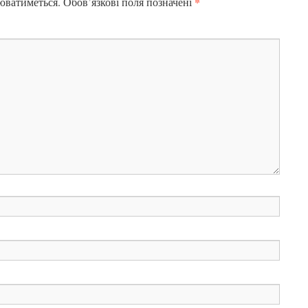
*
юватиметься.
Обов’язкові поля позначені