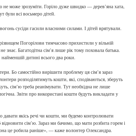
о не може зрозуміти. Горіло дуже швидко — дерев’яна хата,
ут були всі восьмеро дітей.
огонь сусіди гасили власними силами. І дітей врятували.
прізвищем Погорілови тимчасово прихистили у вільній
 не знає. Багатодітна сім’я лише рік тому поховала батька.
А найменшій дитині всього два роки.
ери. Бо самостійно вирішити проблему ця сім’я зараз
онтери розподілятимуть кошти, які, сподіваються, зберуть
уть, сім’ю треба реанімувати. Тут необхідна не лише
логічна. Звіти про використані кошти будуть викладати у
о давати якісь речі чи кошти, ми будемо контролювати
б відновити сім’ю. Зараз ми бачимо, що мати розбита горем і
вона це робила раніше», — каже волонтер Олександра.