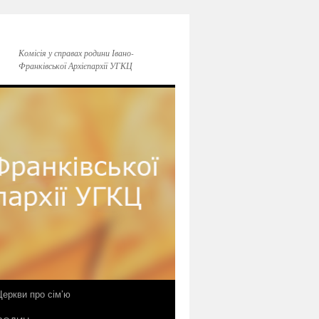
Комісія у справах родини Івано-
Франківської Архієпархії УГКЦ
еркви про сім’ю