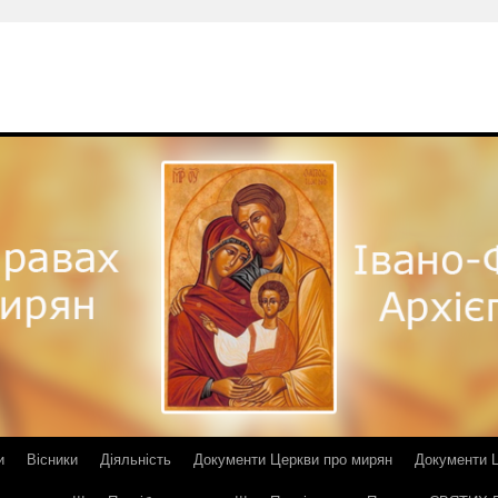
и
Вісники
Діяльність
Документи Церкви про мирян
Документи Ц