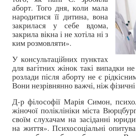
аборт. Того дня, коли мала
народитися її дитина, вона
закрилася у себе вдома,
закрила вікна і не хотіла ні з
ким розмовляти».
У консультаційних пунктах
для вагітних жінок такі випадки не
розлади після аборту не є рідкісни
Вони незрівнянно важчі, ніж фізичні
Д-р філософії Марія Симон, психол
жіночої поліклініки міста Вюрцбург
своїм слухачам на засіданні юрид
на життя». Психосоціальні опитува