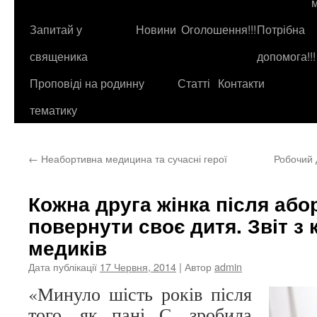
до
контенту
Запитай у
Новини
Оголошення!!!
Потрібна
священика
допомога!!!
Проповіді на родинну
Статті
Контакти
тематику
←
Неабортивна медицина та сучасні герої
Робочий 
Кожна друга жінка після абор
повернути своє дитя. Звіт з 
медиків
Дата публікації
17 Червня, 2014
| Автор
admin
«Минуло шість років після
того, як пані С. зробила