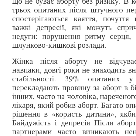
що не буває аборту без ризику. В к
трьох опитаних після штучного пер
спостерігаються каяття, почуття
важкі депресії, які можуть спри
недуги: порушення ритму серця, г
шлунково-кишкові розлади.
Жінка після аборту не відчува
навпаки, довгі роки не знаходить в
стабільності. 39% опитаних у
перекладають провину за аборт в б
інших, часто на чоловіка, нареченого
лікаря, який робив аборт. Багато оп
рішення в «користь дитини», якби
Байдужість і депресія Після абор
партнерами часто виникають нена