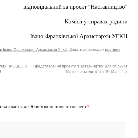
відповідальний за проект "Наставництво"
Комісії у справах родини
Івано-Франківської Архиєпархії УГКЦ
и Івано-Франківської Архиєпархії УГКЦ
. Додати до закладок
постійне
РМУ ПРОЦЕСІВ
Представлення проекту “Наставництво” для спільнот
Я
“Матерів в молитві” та “Як Марія”
→
*
юватиметься.
Обов’язкові поля позначені