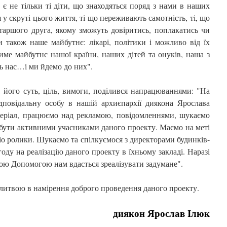
 не тільки ті діти, що знаходяться поряд з нами в наших
 у скруті цього життя, ті що переживають самотність, ті, що
таршого друга, якому зможуть довіритись, поплакатись чи
також наше майбутнє: лікарі, політики і можливо від їх
ме майбутнє нашої країни, наших дітей та онуків, наша з
 нас…і ми йдемо до них".
 його суть, ціль, вимоги, поділився напрацюваннями: "На
дповідальну особу в нашій архиєпархії диякона Ярослава
теріал, працюємо над рекламою, повідомленнями, шукаємо
я бути активними учасниками даного проекту. Маємо на меті
удіо ролики. Шукаємо та спілкуємося з директорами будинків-
оду на реалізацію даного проекту в їхньому закладі. Наразі
жою Допомогою нам вдасться зреалізувати задумане".
олитвою в намірення доброго проведення даного проекту.
диякон Ярослав Ілюк