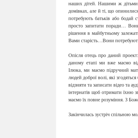
наших дітей. Нашими ж дітьми є
домівках, але й ті, що опинилися
потребують батьків або бодай с
просто запитати поради… Вони 
рішення в майбутньому залежати
Вами старість…Вони потребують
Опісля отець про даний проект:
даному етапі ми вже маємо ві
Ілюка, ми маємо підручний ма
людей доброї волі, які згодятьс
відзняти та записати відео та а
інтернатів щоб отримати їхню зг
маємо їх повне розуміння. З Бо
Закінчилась зустріч спільною м