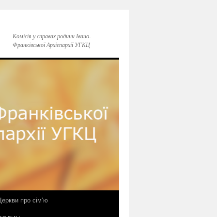
Комісія у справах родини Івано-
Франківської Архієпархії УГКЦ
еркви про сім’ю