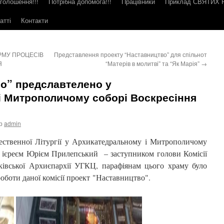
голошення!!!
Потрібна допомога!!!
Працівники
Приклад СВЯТИХ
атті
Контакти
РМУ ПРОЦЕСІВ
Представлення проекту “Наставництво” для спільнот
Я
“Матерів в молитві” та “Як Марія”
→
о” предславтелено у
і Митрополичому соборі Воскресіння
р
admin
жественної Літургії у Архикатедральному і Митрополичому
, ієреєм Юрієм Прилепський – заступником голови Комісії
івської Архиєпархії УГКЦ, парафіянам цього храму було
оботи даної комісії проект "Наставництво".