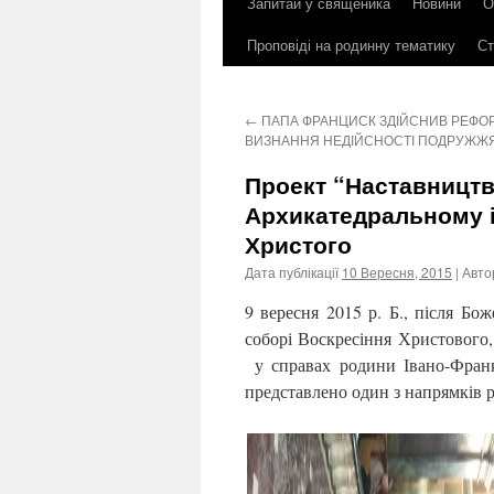
Запитай у священика
Новини
О
до
Проповіді на родинну тематику
Ст
контенту
←
ПАПА ФРАНЦИСК ЗДІЙСНИВ РЕФО
ВИЗНАННЯ НЕДІЙСНОСТІ ПОДРУЖЖ
Проект “Наставництв
Архикатедральному 
Христого
Дата публікації
10 Вересня, 2015
| Авто
9 вересня 2015 р. Б., після Бо
соборі Воскресіння Христового
у справах родини Івано-Франк
представлено один з напрямків р