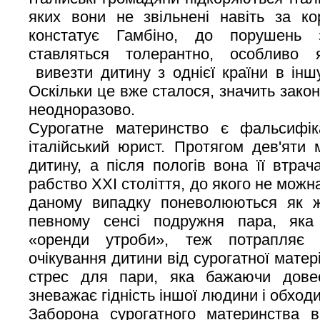
яких вони не звільнені навіть за ко
констатує Гамбіно, до порушень 
ставляться толерантно, особливо
вивезти дитину з однієї країни в інш
Оскільки це вже сталося, значить закон
неодноразово.
Сурогатне материнство є фальсифік
італійський юрист. Протягом дев'яти 
дитину, а після пологів вона її втра
рабство XXI століття, до якого не можн
даному випадку поневолюються як жі
певному сенсі подружня пара, яка
«оренди утроби», теж потрапляє 
очікування дитини від сурогатної мате
стрес для пари, яка бажаючи довес
зневажає гідність іншої людини і обходи
Заборона сурогатного материнства в 