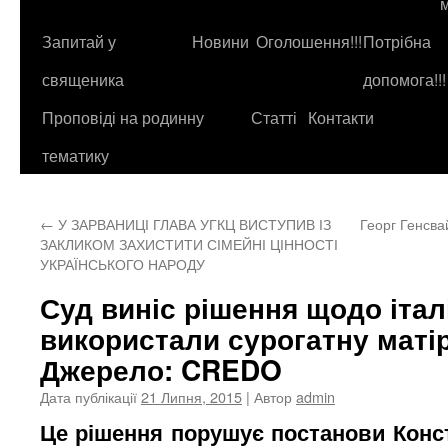
до
контенту
Запитай у
Новини
Оголошення!!!
Потрібна
священика
допомога!!!
Проповіді на родинну
Статті
Контакти
тематику
←
У ЗАРВАНИЦІ ГЛАВА УГКЦ ВИСТУПИВ ІЗ
Георг Генсва
ЗАКЛИКОМ ЗАХИСТИТИ СІМЕЙНІ ЦІННОСТІ
УКРАЇНСЬКОГО НАРОДУ
Суд виніс рішення щодо італі
використали сурогатну матір
Джерело: CREDO
Дата публікації
21 Липня, 2015
| Автор
admin
Це рішення порушує постанови Конст