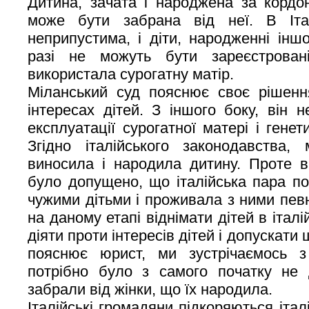
Дитина, зачата і народжена за кордо
може бути забрана від неї. В Італ
неприпустима, і діти, народженні ін
разі не можуть бути зареєстрова
використала сурогатну матір.
Міланський суд пояснює своє рішенн
інтересах дітей. З іншого боку, він 
експлуатації сурогатної матері і гене
Згідно італійського законодавства,
виносила і народила дитину. Проте в
було допущено, що італійська пара по
чужими дітьми і проживала з ними пев
на даному етапі віднімати дітей в італ
діяти проти інтересів дітей і допускати 
пояснює юрист, ми зустрічаємось з
потрібно було з самого початку не 
забрали від жінки, що їх народила.
Італійські громадяни підкоряються італ