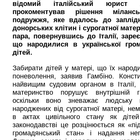
відомий італійський юрист 
прокоментував рішення міланс
подружжя, яке вдалось до заплід
донорських клітин і сурогатної матер
пара, повернувшись до Італії, заре
що народилися в української гро
дітей.
Забирати дітей у матері, що їх наро
поневолення, заявив Гамбіно. Консти
найвищим судовим органом в Італії, 
материнство порушує внутрішній г
оскільки воно зневажає людську гі
народжених від сурогатної матері, не
в актах цивільного стану як дітей
законодавстві це розцінюється як «пі
громадянський стан» і надання неп