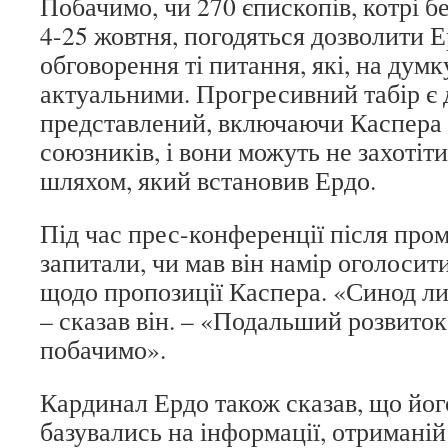
Побачимо, чи 270 єпископів, котрі б
4-25 жовтня, погодяться дозволити 
обговорення ті питання, які, на думку
актуальними. Прогресивний табір є
представлений, включаючи Каспера і
союзників, і вони можуть не захотіти
шляхом, який встановив Ердо.
Під час прес-конференції після про
запитали, чи мав він намір оголосит
щодо пропозиції Каспера. «Синод л
– сказав він. – «Подальший розвит
побачимо».
Кардинал Ердо також сказав, що йог
базувались на інформації, отриманій