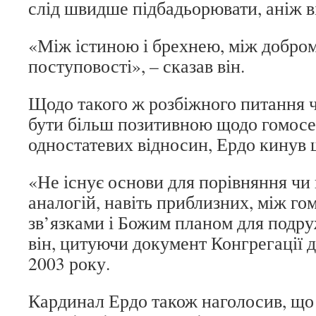
слід швидше підбадьорювати, аніж в
«Між істиною і брехнею, між добром 
поступовості», – сказав він.
Щодо такого ж розбіжного питання 
бути більш позитивною щодо гомосе
одностатевих відносин, Ердо кинув 
«Не існує основи для порівняння чи
аналогій, навіть приблизних, між г
зв’язками і Божим планом для подруж
він, цитуючи документ Конгрегації д
2003 року.
Кардинал Ердо також наголосив, що