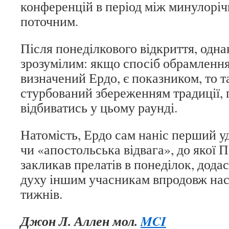
конференцій в період між минулоріч
поточним.
Після понеділкового відкриття, одна
зрозумілим: якщо спосіб обрамлення
визначений Ердо, є показником, то т
стурбований збереженням традиції, 
відбиватись у цьому раунді.
Натомість, Ердо сам наніс перший у
чи «апостольська відвага», до якої
закликав прелатів в понеділок, дода
духу іншим учасникам впродовж нас
тижнів.
Джон Л. Аллен мол.
MCI