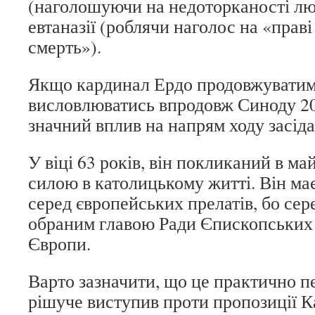
(наголошуючи на недоторканості лю
евтаназії (роблячи наголос на «прав
смерть»).
Якщо кардинал Ердо продовжуватим
висловлюватись впродовж Синоду 20
значний вплив на напрям ходу засіда
У віці 63 років, він покликаний в м
силою в католицькому житті. Він ма
серед європейських прелатів, бо сер
обраним главою Ради Єпископських
Європи.
Варто зазначити, що це практично п
рішуче виступив проти пропозиції К