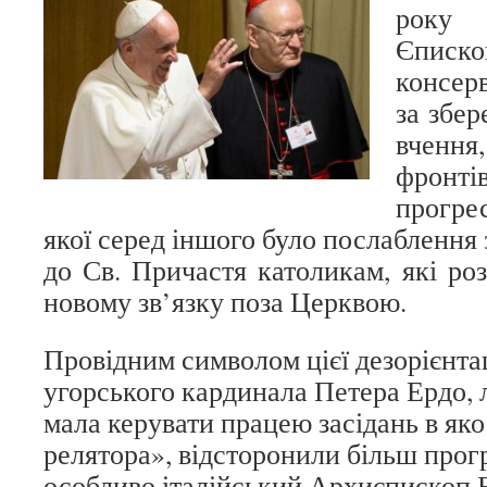
року
Єписк
консер
за збе
вчення
фрон
прогре
якої серед іншого було послаблення
до Св. Причастя католикам, які ро
новому зв’язку поза Церквою.
Провідним символом цієї дезорієнтаці
угорського кардинала Петера Ердо, 
мала керувати працею засідань в яко
релятора», відсторонили більш прог
особливо італійський Архиєпископ Б