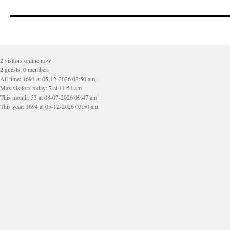
2 visitors online now
2 guests, 0 members
All time: 1694 at 05-12-2026 03:50 am
Max visitors today: 7 at 11:54 am
This month: 53 at 08-07-2026 09:47 am
This year: 1694 at 05-12-2026 03:50 am