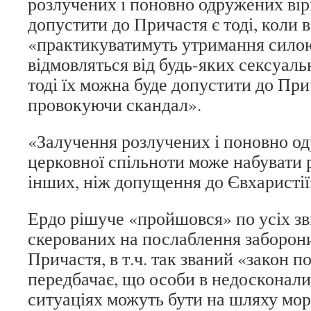
розлучених і поновно одружених ві
допустити до Причастя є тоді, коли 
«практикуватимуть утримання силою 
відмовляться від будь-яких сексуаль
тоді їх можна буде допустити до При
провокуючи скандал».
«Залучення розлучених і поновно о
церковної спільноти може набувати 
інших, ніж допущення до Євхаристії»
Ердо рішуче «пройшовся» по усіх з
скерованих на послаблення заборон
Причастя, в т.ч. так званий «закон п
передбачає, що особи в недосконал
ситуаціях можуть бути на шляху мора