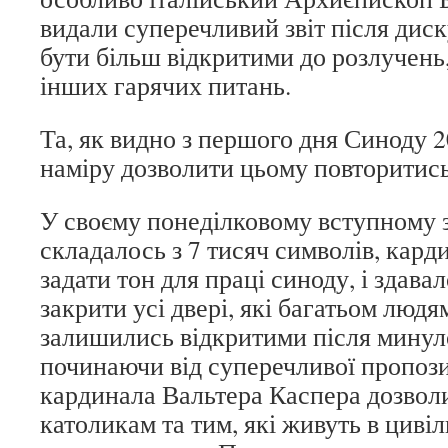
видали суперечливий звіт після диск
бути більш відкритими до розлучень
інших гарячих питань.
Та, як видно з першого дня Синоду 2
наміру дозволити цьому повторитись
У своєму понеділковому вступному з
складалось з 7 тисяч символів, кар
задати тон для праці синоду, і здава
закрити усі двері, які багатьом люд
залишились відкритими після минул
починаючи від суперечливої пропози
кардинала Вальтера Каспера дозвол
католикам та тим, які живуть в циві