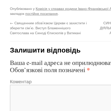
Опубліковано у
Комісія у справах родини Івано-Франківської 
закладок
постійне посилання
.
←
Священним обов’язком Церкви є захистити і
СИН
зберегти сім’ю. Виступ Блаженнішого
ДІЯЛЬ
Святослава на Синоді Єпископів у Ватикані
Залишити відповідь
Ваша e-mail адреса не оприлюднюва
*
Обов’язкові поля позначені
Коментар