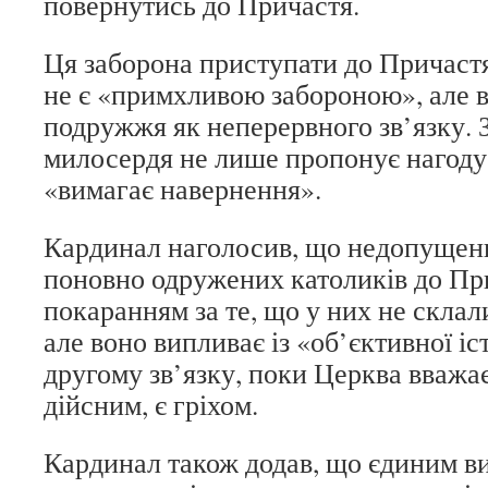
повернутись до Причастя.
Ця заборона приступати до Причастя
не є «примхливою забороною», але в
подружжя як неперервного зв’язку. 
милосердя не лише пропонує нагоду
«вимагає навернення».
Кардинал наголосив, що недопущенн
поновно одружених католиків до При
покаранням за те, що у них не склал
але воно випливає із «об’єктивної і
другому зв’язку, поки Церква вваж
дійсним, є гріхом.
Кардинал також додав, що єдиним в