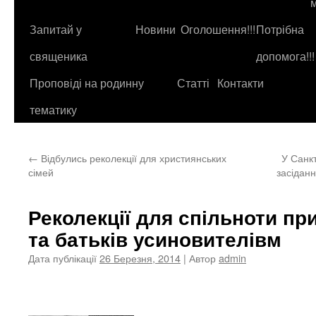
до
контенту
Запитай у
Новини
Оголошення!!!
Потрібна
священика
допомога!!!
Проповіді на родинну
Статті
Контакти
тематику
←
Відбулись реколекції для християнських
У Санк
сімей
засіданн
Реколекції для спільноти пр
та батьків усиновителівм
Дата публікації
26 Березня, 2014
| Автор
admin